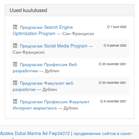
Uued kuulutused
Предлагаю Search Engine
7 juuni 2022
Optimization Program
— Сан-Франциско
Предлагаю Social Media Program
—
8 jaanuar 2022
Сан-Франциско
Предлагаю Профессия Веб-
20 november 2021
разработчик
— Дублин
Предлагаю Факультет веб-
20 november 2021
разработки
— Дублин
Предлагаю Профессия Факультет
6 november 2021
Интернет-маркетинга
— Дублин
Azalea Dubai Marina Ad-Fwp34372
|
продвижение сайтов в санкт-