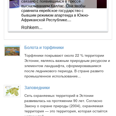
связано с появившимся в прессе
высказыванием Каллас. Она якобы
сравнила еврейское государство с
бывшим режимом апартеида в Южно-
Африканской Республике....
Rohkem...
Болота и торфяники
Торфяники покрывают около 22 % территории
Эстонии, являясь важным природным ресурсом и
элементом ландшафта, сформировавшимся
после ледникового периода. В стране развито
промышленное использование...
Заповедники
Сеть охраняемых территорий в Эстонии
развивалась на протяжении 90 лет. Согласно
Закону о охране природы (2004), охраняемая
территория — это территория, которая остаётся