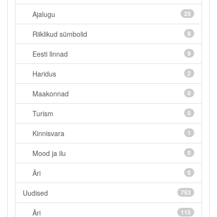
Ajalugu
25
Riiklikud sümbolid
8
Eesti linnad
9
Haridus
2
Maakonnad
0
Turism
0
Kinnisvara
1
Mood ja ilu
0
Äri
0
Uudised
753
Äri
115