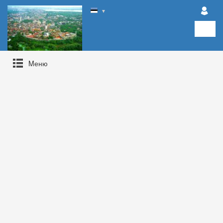
▼
Mеню