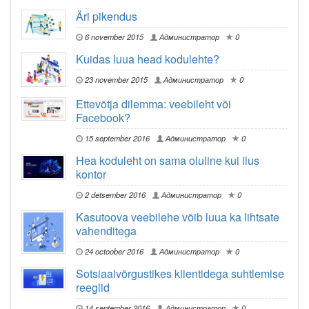
Äri pikendus
6 november 2015
Администратор
0
Kuidas luua head kodulehte?
23 november 2015
Администратор
0
Ettevõtja dilemma: veebileht või
Facebook?
15 september 2016
Администратор
0
Hea koduleht on sama oluline kui ilus
kontor
2 detsember 2016
Администратор
0
Kasutoova veebilehe võib luua ka lihtsate
vahenditega
24 octoober 2016
Администратор
0
Sotsiaalvõrgustikes klientidega suhtlemise
reeglid
14 september 2016
Администратор
0