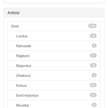
Artiklid
Eesti
139
Loodus
18
Rahvastik
5
Riigikord
11
Majandus
18
Ühiskond
4
Kultuur
33
Eesti kirjandus
15
Muusika
3