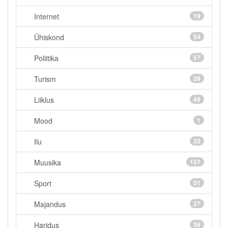
Internet
19
Ühiskond
54
Poliitika
57
Turism
29
Liiklus
49
Mood
1
Ilu
33
Muusika
157
Sport
51
Majandus
27
Haridus
36