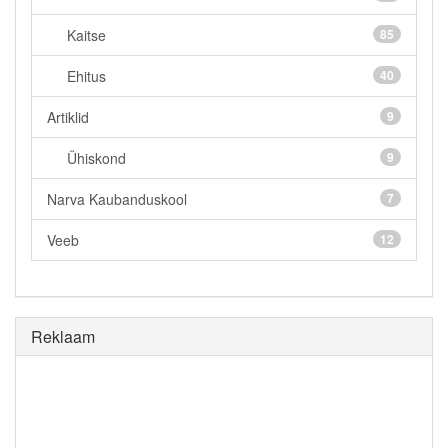
Kaitse
85
Ehitus
40
Artiklid
9
Ühiskond
9
Narva Kaubanduskool
7
Veeb
12
Reklaam