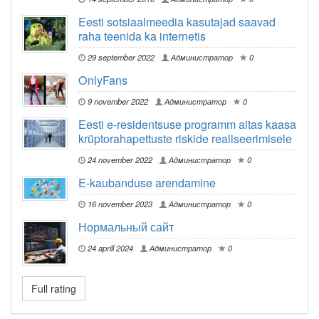
Eesti sotsiaalmeedia kasutajad saavad
raha teenida ka internetis
29 september 2022
Администратор
0
OnlyFans
9 november 2022
Администратор
0
Eesti e-residentsuse programm aitas kaasa
krüptorahapettuste riskide realiseerimisele
24 november 2022
Администратор
0
E-kaubanduse arendamine
16 november 2023
Администратор
0
Нормальный сайт
24 aprill 2024
Администратор
0
Full rating