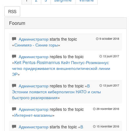
RSS
Foorum
Администратор
starts the topic
9 octoober 2018
«
Синимяэ - Синие горы
»
Администратор
replies to the topic
13 juuni 2017
«
Keit Pentus-Rosimannus Кейт Пентус-Розиманнус
четко придерживается внешнеполитической линии
ЭР
»
Администратор
replies to the topic «
В
13 juuni 2017
Эстонии появится киберполигон НАТО и силы
быстрого реагирования
»
Администратор
replies to the topic
29 november 2016
«
Интернет-магазины
»
Администратор
starts the topic «
В
15 november 2016