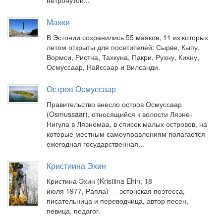
нетронутой...
Маяки
В Эстонии сохранились 55 маяков, 11 из которых
летом открыты для посетителей: Сырве, Кыпу,
Вормси, Ристна, Тахкуна, Пакри, Рухну, Кихну,
Осмуссаар, Найссаар и Вилсанди.
Остров Осмуссаар
Правительство внесло остров Осмуссаар
(Osmussaar), относящийся к волости Ляэне-
Нигула в Ляэнемаа, в список малых островов, на
которые местным самоуправлениям полагается
ежегодная государственная...
Кристиина Эхин
Кристина Эхин (Kristiina Ehin; 18
июля 1977, Рапла) — эстонская поэтесса,
писательница и переводчица, автор песен,
певица, педагог.