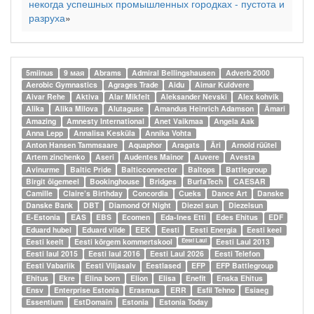
некогда успешных промышленных городках - пустота и
разруха
»
5miinus
9 мая
Abrams
Admiral Bellingshausen
Adverb 2000
Aerobic Gymnastics
Agrages Trade
Aidu
Aimar Kuldvere
Aivar Rehe
Aktiva
Alar Mikfelt
Aleksander Nevski
Alex kohvik
Alika
Alika Milova
Alutaguse
Amandus Heinrich Adamson
Ämari
Amazing
Amnesty International
Anet Vaikmaa
Angela Aak
Anna Lepp
Annalisa Kesküla
Annika Vohta
Anton Hansen Tammsaare
Aquaphor
Aragats
Äri
Arnold rüütel
Artem zinchenko
Aseri
Audentes Mainor
Auvere
Avesta
Avinurme
Baltic Pride
Balticconnector
Baltops
Battlegroup
Birgit õigemeel
Bookinghouse
Bridges
BurfaTech
CAESAR
Camille
Claire’s Birthday
Concordia
Cueks
Dance Art
Danske
Danske Bank
DBT
Diamond Of Night
Diezel sun
Diezelsun
E-Estonia
EAS
EBS
Ecomen
Eda-Ines Etti
Edes Ehitus
EDF
Eduard hubel
Eduard vilde
EEK
Eesti
Eesti Energia
Eesti keel
Eesti keelt
Eesti kõrgem kommertskool
Eesti Laul 2013
Eesti Laul
Eesti laul 2015
Eesti laul 2016
Eesti Laul 2026
Eesti Telefon
Eesti Vabariik
Eesti Viljasalv
Eestlased
EFP
EFP Battlegroup
Ehitus
Ekre
Elina born
Elion
Elisa
Enefit
Enska Ehitus
Ensv
Enterprise Estonia
Erasmus
ERR
Esfil Tehno
Esiaeg
Essentium
EstDomain
Estonia
Estonia Today