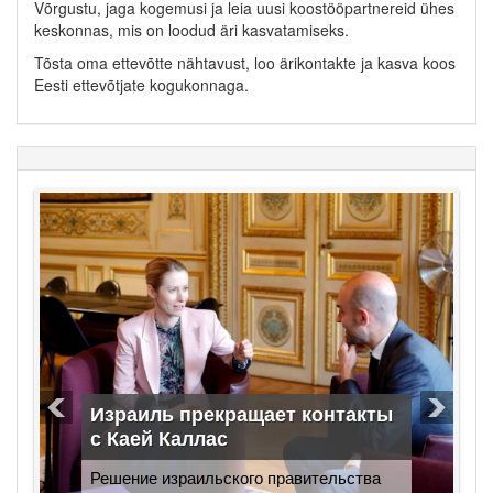
Võrgustu, jaga kogemusi ja leia uusi koostööpartnereid ühes
keskonnas, mis on loodud äri kasvatamiseks.
Tõsta oma ettevõtte nähtavust, loo ärikontakte ja kasva koos
Eesti ettevõtjate kogukonnaga.
Израиль прекращает контакты
с Каей Каллас
Решение израильского правительства