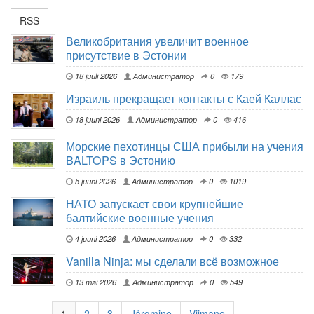
RSS
Великобритания увеличит военное
присутствие в Эстонии
18 juuli 2026
Администратор
0
179
Израиль прекращает контакты с Каей Каллас
18 juuni 2026
Администратор
0
416
Морские пехотинцы США прибыли на учения
BALTOPS в Эстонию
5 juuni 2026
Администратор
0
1019
НАТО запускает свои крупнейшие
балтийские военные учения
4 juuni 2026
Администратор
0
332
Vanilla Ninja: мы сделали всё возможное
13 mai 2026
Администратор
0
549
1
2
3
Järgmine
Viimane