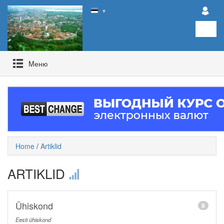
▼
Mеню
Home
/
Artiklid
ARTIKLID
Ühiskond
9
Eesti ühiskond