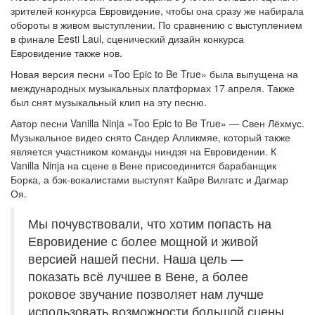
зрителей конкурса Евровидение, чтобы она сразу же набирала
обороты в живом выступлении. По сравнению с выступлением
в финале Eesti Laul, сценический дизайн конкурса
Евровидение также нов.
Новая версия песни «Too Epic to Be True» была выпущена на
международных музыкальных платформах 17 апреля. Также
был снят музыкальный клип на эту песню.
Автор песни Vanilla Ninja «Too Epic to Be True» — Свен Лёхмус.
Музыкальное видео снято Сандер Алликмяе, который также
является участником команды ниндзя на Евровидении. К
Vanilla Ninja на сцене в Вене присоединится барабанщик
Борка, а бэк-вокалистами выступят Кайре Вилгатс и Дагмар
Оя.
Мы почувствовали, что хотим попасть на
Евровидение с более мощной и живой
версией нашей песни. Наша цель —
показать всё лучшее в Вене, а более
роковое звучание позволяет нам лучше
использовать возможности большой сцены.