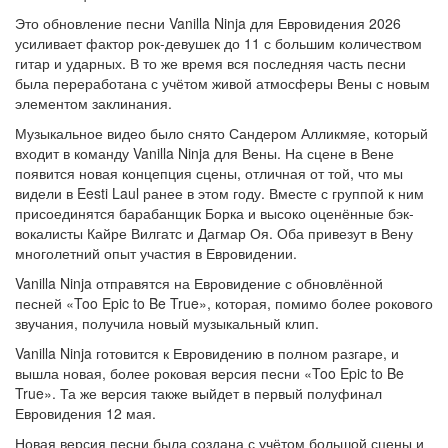
Это обновление песни Vanilla Ninja для Евровидения 2026
усиливает фактор рок-девушек до 11 с большим количеством
гитар и ударных. В то же время вся последняя часть песни
была переработана с учётом живой атмосферы Вены с новым
элементом заклинания.
Музыкальное видео было снято Сандером Алликмяе, который
входит в команду Vanilla Ninja для Вены. На сцене в Вене
появится новая концепция сцены, отличная от той, что мы
видели в Eesti Laul ранее в этом году. Вместе с группой к ним
присоединятся барабанщик Борка и высоко оценённые бэк-
вокалисты Кайре Вилгатс и Дагмар Оя. Оба привезут в Вену
многолетний опыт участия в Евровидении.
Vanilla Ninja отправятся на Евровидение с обновлённой
песней «Too Epic to Be True», которая, помимо более рокового
звучания, получила новый музыкальный клип.
Vanilla Ninja готовится к Евровидению в полном разгаре, и
вышла новая, более роковая версия песни «Too Epic to Be
True». Та же версия также выйдет в первый полуфинал
Евровидения 12 мая.
Новая версия песни была создана с учётом большой сцены и