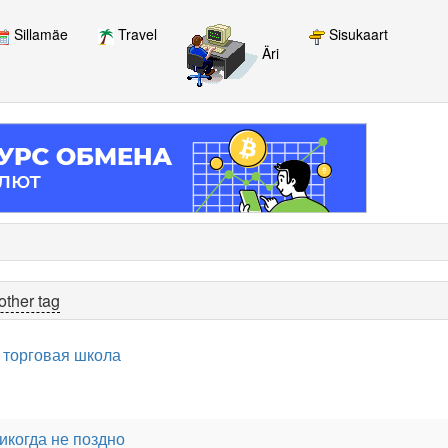
Sillamäe
Travel
Sisukaart
Äri
other tag
 торговая школа
икогда не поздно