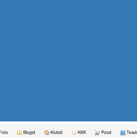
Foto
Blogid
Klubid
KKK
Pood
Teade