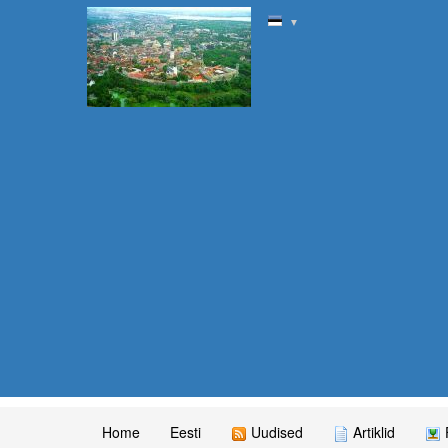
▼
Home
Eesti
Uudised
Artiklid