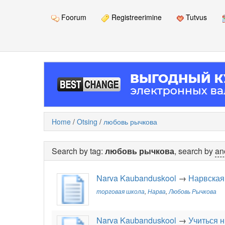
Foorum
Registreerimine
Tutvus
Home
/
Otsing
/
любовь рычкова
Search by tag:
любовь рычкова
, search by
an
Narva Kaubanduskool
→
Нарвская
торговая школа
,
Нарва
,
Любовь Рычкова
Narva Kaubanduskool
→
Учиться н