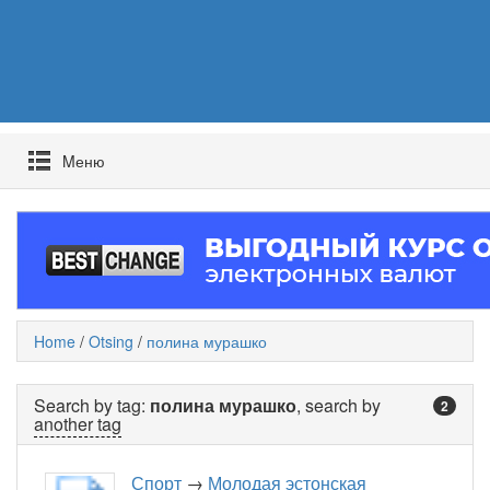
Mеню
Home
/
Otsing
/
полина мурашко
Search by tag:
полина мурашко
, search by
2
another tag
Спорт
→
Молодая эстонская