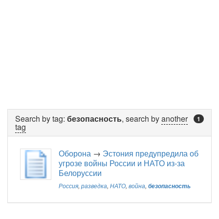
Search by tag:
безопасность
, search by
another
1
tag
Оборона
→
Эстония предупредила об
угрозе войны России и НАТО из-за
Белоруссии
Россия
,
разведка
,
НАТО
,
война
,
безопасность