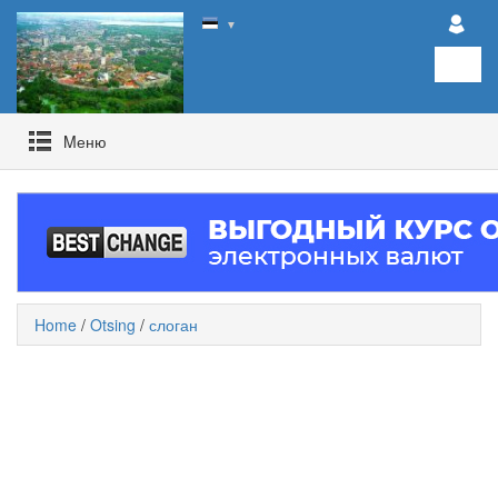
▼
Mеню
Home
/
Otsing
/
слоган