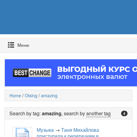
Mеню
Home
/
Otsing
/
amazing
Search by tag:
amazing
, search by
another tag
4
Музыка
→
Таня Михайлова
приступила к репетициям в