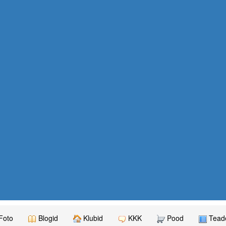
Foto
Blogid
Klubid
KKK
Pood
Teade