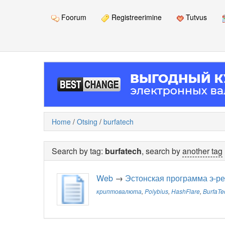
Foorum
Registreerimine
Tutvus
Home
/
Otsing
/
burfatech
Search by tag:
burfatech
, search by
another tag
Web
→
Эстонская программа э-р
криптовалюта
,
Polybius
,
HashFlare
,
BurfaTe