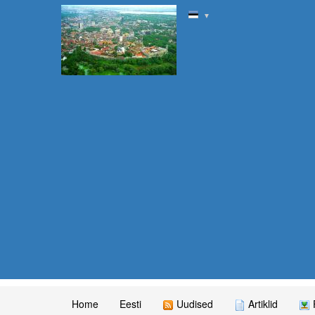
▼
Home
Eesti
Uudised
Artiklid