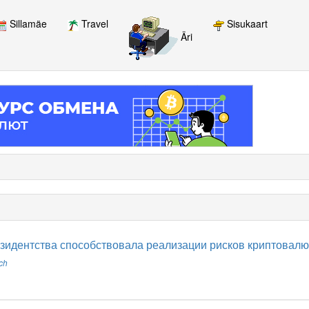
Sillamäe
Travel
Sisukaart
Äri
езидентства способствовала реализации рисков криптовал
ch