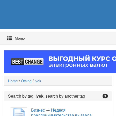
Mеню
Home
/
Otsing
/
ivek
Search by tag:
ivek
, search by
another tag
3
Бизнес
→
Неделя
предпринимательства вызвала