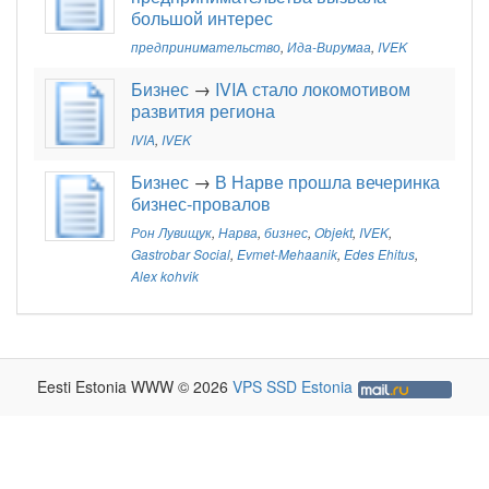
большой интерес
предпринимательство
,
Ида-Вирумаа
,
IVEK
Бизнес
→
IVIA стало локомотивом
развития региона
IVIA
,
IVEK
Бизнес
→
В Нарве прошла вечеринка
бизнес-провалов
Рон Лувищук
,
Нарва
,
бизнес
,
Objekt
,
IVEK
,
Gastrobar Social
,
Evmet-Mehaanik
,
Edes Ehitus
,
Alex kohvik
Eesti Estonia WWW © 2026
VPS SSD Estonia