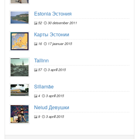
Estonia Эстония
52
30 detsember 2011
Карты Эстонии
16
17 jaanuar 2015
Tallinn
57
3 aprill 2015
Sillamäe
4
3 aprill 2015
Neiud Девушки
9
3 aprill 2015