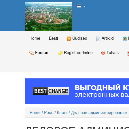
▼
Home
Eesti
Uudised
Artiklid
Foorum
Registreerimine
Tutvus
Home
/
Pood
/
Книги
/
Деловое администрирование