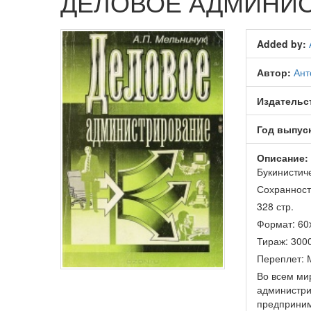
ДЕЛОВОЕ АДМИНИ
Added by:
Автор:
Ант
Издательс
Год выпус
Описание:
Букинистич
Сохранност
328 стр.
Формат: 60
Тираж: 3000
Переплет: 
Во всем ми
администрир
предприним