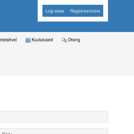
Logi sisse
Registreerimine
tetahvel
Kuulutused
Otsing