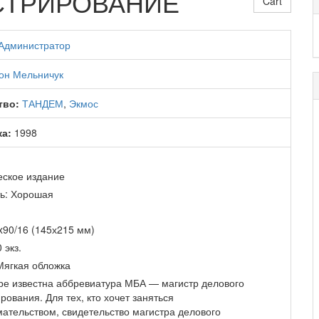
СТРИРОВАНИЕ
Cart
Администратор
он Мельничук
тво:
ТАНДЕМ
,
Экмос
ка:
1998
еское издание
ь: Хорошая
x90/16 (145х215 мм)
 экз.
Мягкая обложка
ре известна аббревиатура МБА — магистр делового
ования. Для тех, кто хочет заняться
ательством, свидетельство магистра делового