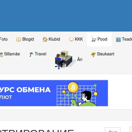
Foto
Blogid
Klubid
KKK
Pood
Teade
Sillamäe
Travel
Sisukaart
Äri