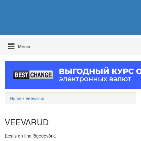
Mеню
Home
/
Veevarud
VEEVARUD
Eestis on tihe jõgedevõrk.