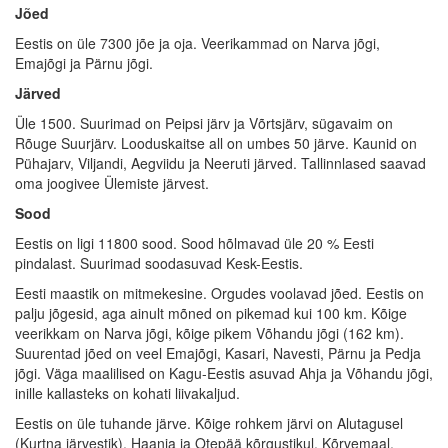
Jõed
Eestis on üle 7300 jõe ja oja. Veerikammad on Narva jõgi,
Emajõgi ja Pärnu jõgi.
Järved
Üle 1500. Suurimad on Peipsi järv ja Võrtsjärv, sügavaim on
Rõuge Suurjärv. Looduskaitse all on umbes 50 järve. Kaunid on
Pühajarv, Viljandi, Aegviidu ja Neeruti järved. Tallinnlased saavad
oma joogivee Ülemiste järvest.
Sood
Eestis on ligi 11800 sood. Sood hõlmavad üle 20 % Eesti
pindalast. Suurimad soodasuvad Kesk-Eestis.
Eesti maastik on mitmekesine. Orgudes voolavad jõed. Eestis on
palju jõgesid, aga ainult mõned on pikemad kui 100 km. Kõige
veerikkam on Narva jõgi, kõige pikem Võhandu jõgi (162 km).
Suurentad jõed on veel Emajõgi, Kasari, Navesti, Pärnu ja Pedja
jõgi. Väga maalilised on Kagu-Eestis asuvad Ahja ja Võhandu jõgi,
inille kallasteks on kohati liivakaljud.
Eestis on üle tuhande järve. Kõige rohkem järvi on Alutagusel
(Kurtna järvestik), Haanja ja Otepää kõrgustikul, Kõrvemaal,