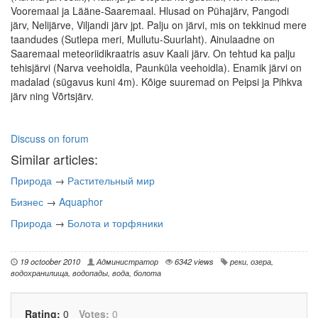
Vooremaal ja Lääne-Saaremaal. Hlusad on Pühajärv, Pangodi
järv, Nelijärve, Viljandi järv jpt. Palju on järvi, mis on tekkinud mere
taandudes (Sutlepa meri, Mullutu-Suurlaht). Ainulaadne on
Saaremaal meteoriidikraatris asuv Kaali järv. On tehtud ka palju
tehisjärvi (Narva veehoidla, Paunküla veehoidla). Enamik järvi on
madalad (sügavus kuni 4m). Kõige suuremad on Peipsi ja Pihkva
järv ning Võrtsjärv.
Discuss on forum
Similar articles:
Природа
→
Растительный мир
Бизнес
→
Aquaphor
Природа
→
Болота и торфяники
19 octoober 2010
Администратор
6342 views
реки
,
озера
,
водохранилища
,
водопады
,
вода
,
болота
Rating:
0
Votes:
0