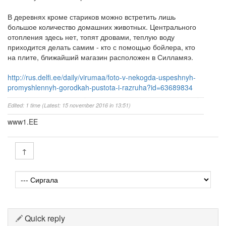
В деревнях кроме стариков можно встретить лишь
большое количество домашних животных. Центрального
отопления здесь нет, топят дровами, теплую воду
приходится делать самим - кто с помощью бойлера, кто
на плите, ближайший магазин расположен в Силламяэ.
http://rus.delfi.ee/daily/virumaa/foto-v-nekogda-uspeshnyh-
promyshlennyh-gorodkah-pustota-i-razruha?id=63689834
Edited: 1 time (Latest: 15 november 2016 in 13:51)
www1.EE
↑
Quick reply