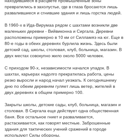
находившиеся в расцвете промышленные зоны
превратились в захолустье, где в глаза бросаются лишь
развалившиеся и сгнившие здания и лишь горстка людей.
В 1960-х в Ида-Вирумаа рядом с шахтами возникли две
маленьких деревни - Вийвиконна и Сиргала. Деревни
расположены примерно в 10 км от Силламяэ на юг. Еще в
80-е годы в обеих деревнях бурлила жизнь. Здесь были
детский сад, школы, столовая, клуб, больница, магазин. В
двух местах совокупно жило около 5000 человек.
С приходом 90-х, независимости начался упадок. В
шахтах, карьерах надолго прекратилась работа, цены
резко выросли и народ начал уезжать. К сегодняшнему
дню по обеим деревням гуляет лишь ветер, жителей в
двух деревнях в общем примерно 100.
Закрыты школы, детские сады, клуб, больница, магазин и
столовая. В Сиргала еще действует одна общественная
баня. Все остальное гниет и разваливается,
растаскивается, как говорят местные. Заброшенные
здания для тактических учений сражений в городе
используют Силы обороны.