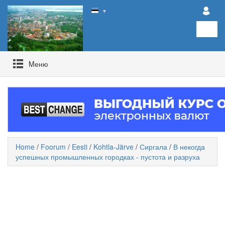
▼
Mеню
Home
/
Foorum
/
Eesti
/
Kohtla-Järve
/
Сиргала
/
В некогда
успешных промышленных городках - пустота и разруха