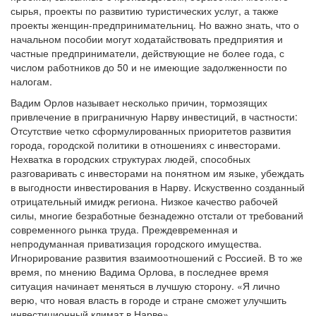
сырья, проекты по развитию туристических услуг, а также
проекты женщин-предпринимательниц. Но важно знать, что о
начальном пособии могут ходатайствовать предприятия и
частные предприниматели, действующие не более года, с
числом работников до 50 и не имеющие задолженности по
налогам.
Вадим Орлов называет несколько причин, тормозящих
привлечение в приграничную Нарву инвестиций, в частности:
Отсутствие четко сформулированных приоритетов развития
города, городской политики в отношениях с инвесторами.
Нехватка в городских структурах людей, способных
разговаривать с инвесторами на понятном им языке, убеждать
в выгодности инвестирования в Нарву. Искуственно созданный
отрицательный имидж региона. Низкое качество рабочей
силы, многие безработные безнадежно отстали от требований
современного рынка труда. Преждевременная и
непродуманная приватизация городского имущества.
Игнорирование развития взаимоотношений с Россией. В то же
время, по мнению Вадима Орлова, в последнее время
ситуация начинает меняться в лучшую сторону. «Я лично
верю, что новая власть в городе и стране сможет улучшить
инвестиционный климат в Нарве».