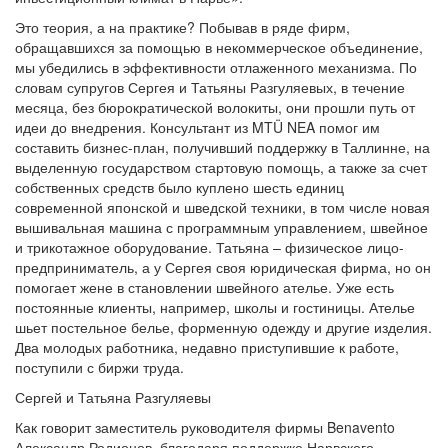
Это теория, а на практике? Побывав в ряде фирм,
обращавшихся за помощью в некоммерческое объединение,
мы убедились в эффективности отлаженного механизма. По
словам супругов Сергея и Татьяны Разгуляевых, в течение
месяца, без бюрократической волокиты, они прошли путь от
идеи до внедрения. Консультант из MTÜ NEA помог им
составить бизнес-план, получивший поддержку в Таллинне, на
выделенную государством стартовую помощь, а также за счет
собственных средств было куплено шесть единиц
современной японской и шведской техники, в том числе новая
вышивальная машина с программным управлением, швейное
и трикотажное оборудование. Татьяна – физическое лицо-
предприниматель, а у Сергея своя юридическая фирма, но он
помогает жене в становлении швейного ателье. Уже есть
постоянные клиенты, например, школы и гостиницы. Ателье
шьет постельное белье, форменную одежду и другие изделия.
Два молодых работника, недавно приступившие к работе,
поступили с биржи труда.
Сергей и Татьяна Разгуляевы
Как говорит заместитель руководителя фирмы Benavento
Александр Родионов, благодаря поддержке Нарвского