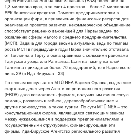
через Ettevõtluse Arendamise Sihtasutus (EAS) более чем на
1,3 миллиона крон, а за счет 4 проектов – более 2 миллионов
ЕЕК банковских кредитов. Помогая предпринимателям в
организации фирм, в привлечении финансовых ресурсов для
реализации проектов развития, некоммерческое объединение
способствует решению важнейшей для Нарвы задачи по
оживлению сферы малого и среднего предпринимательства
(МСП). Задача для города весьма актуальна, ведь по темпам
роста МСП в предыдущие годы Нарва значительно отставала
от Таллинна и Тарту и была сравнима с сельскими районами
Тартуского уезда или Рапламаа. Если на тысячу жителей
Таллинна приходится более 70 предприятий, то в Нарве всего
лишь 29 (в Ида-Вирумаа - 33).
По словам консультанта MTÜ NEA Вадима Орлова, выделение
стартовых денег через Агентство регионального развития
(ERDA) дало возможность фирмам, получившим финансовую
помощь, развивать швейное, деревообрабатывающее и
другие производства, а также туризм. По сути MTÜ NEA – это
консультационная фирма, являющаяся связующим звеном
между нуждающимися в поддержке предпринимателями и
государственными структурами, финансирующими эти
фирмы. Ида-Вируское Агентство регионального развития