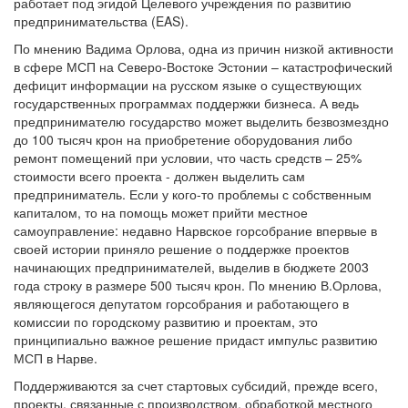
работает под эгидой Целевого учреждения по развитию
предпринимательства (EAS).
По мнению Вадима Орлова, одна из причин низкой активности
в сфере МСП на Северо-Востоке Эстонии – катастрофический
дефицит информации на русском языке о существующих
государственных программах поддержки бизнеса. А ведь
предпринимателю государство может выделить безвозмездно
до 100 тысяч крон на приобретение оборудования либо
ремонт помещений при условии, что часть средств – 25%
стоимости всего проекта - должен выделить сам
предприниматель. Если у кого-то проблемы с собственным
капиталом, то на помощь может прийти местное
самоуправление: недавно Нарвское горсобрание впервые в
своей истории приняло решение о поддержке проектов
начинающих предпринимателей, выделив в бюджете 2003
года строку в размере 500 тысяч крон. По мнению В.Орлова,
являющегося депутатом горсобрания и работающего в
комиссии по городскому развитию и проектам, это
принципиально важное решение придаст импульс развитию
МСП в Нарве.
Поддерживаются за счет стартовых субсидий, прежде всего,
проекты, связанные с производством, обработкой местного