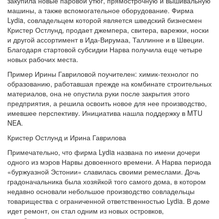
закупила новые паровой утюг, прямострочную и вышивальную
машины, а также вспомогательное оборудование. Фирма
Lydia, совладельцем которой является шведский бизнесмен
Кристер Остлунд, продает джемпера, свитера, варежки, носки
и другой ассортимент в Ида-Вирумаа, Таллинне и в Швеции.
Благодаря стартовой субсидии Нарва получила еще четыре
новых рабочих места.
Пример Ирины Гавриловой поучителен: химик-технолог по
образованию, работавшая прежде на комбинате строительных
материалов, она не опустила руки после закрытия этого
предприятия, а решила освоить новое для нее производство,
имевшее перспективу. Инициатива нашла поддержку в MTU
NEA.
Кристер Остлунд и Ирина Гаврилова
Примечательно, что фирма Lydia названа по имени дочери
одного из мэров Нарвы довоенного времени. А Нарва периода
«буржуазной Эстонии» славилась своими ремеслами. Дочь
градоначальника была хозяйкой того самого дома, в котором
недавно основали небольшое производство совладельцы
товарищества с ограниченной ответственностью Lydia. В доме
идет ремонт, он стал одним из новых островков,