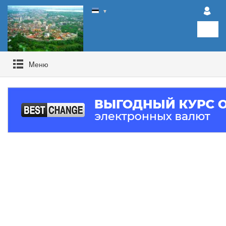
▼
Mеню