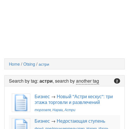
Home
/
Otsing
/
астри
Search by tag:
астри
, search by
another tag
2
Бизнес
→
Новый ''Астри кескус'': три
этажа торговли и развлечений
торговля
,
Нарва
,
Астри
Бизнес
→
Недостающая ступень
фонд
,
предпринимательство
,
Нарва
,
Игорь