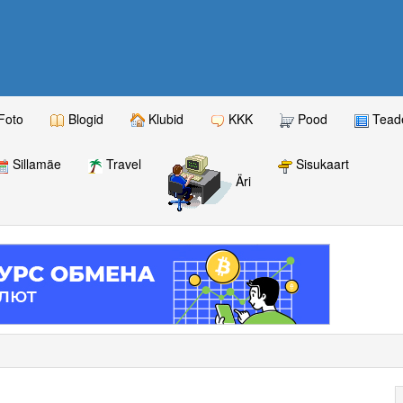
Foto
Blogid
Klubid
KKK
Pood
Teade
Sillamäe
Travel
Sisukaart
Äri