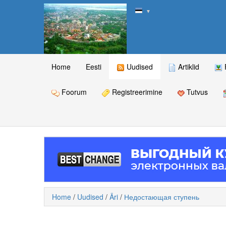
▼
Home
Eesti
Uudised
Artiklid
Foorum
Registreerimine
Tutvus
Home
/
Uudised
/
Äri
/
Недостающая ступень