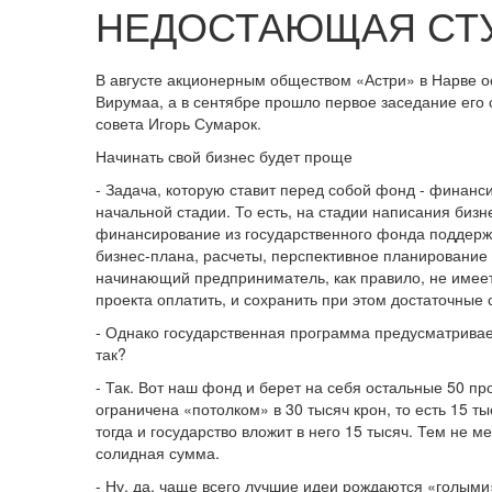
НЕДОСТАЮЩАЯ СТ
В августе акционерным обществом «Астри» в Нарве 
Вирумаа, а в сентябре прошло первое заседание его 
совета Игорь Сумарок.
Начинать свой бизнес будет проще
- Задача, которую ставит перед собой фонд - финан
начальной стадии. То есть, на стадии написания бизн
финансирование из государственного фонда поддержк
бизнес-плана, расчеты, перспективное планирование 
начинающий предприниматель, как правило, не имеет 
проекта оплатить, и сохранить при этом достаточные
- Однако государственная программа предусматривае
так?
- Так. Вот наш фонд и берет на себя остальные 50 пр
ограничена «потолком» в 30 тысяч крон, то есть 15 
тогда и государство вложит в него 15 тысяч. Тем не
солидная сумма.
- Ну, да, чаще всего лучшие идеи рождаются «голыми