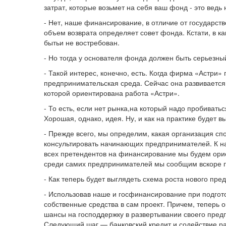
затрат, которые возьмет на себя ваш фонд - это ведь
- Нет, наше финансирование, в отличие от государств
объем возврата определяет совет фонда. Кстати, в к
бытьи не востребован.
- Но тогда у основателя фонда должен быть серьезн
- Такой интерес, конечно, есть. Когда фирма «Астри»
предпринимательская среда. Сейчас она развивается, 
которой ориентирована работа «Астри».
- То есть, если нет рынка,на который надо пробиват
Хорошая, однако, идея. Ну, и как на практике будет 
- Прежде всего, мы определим, какая организация сп
консультировать начинающих предпринимателей. К нач
всех претендентов на финансирование мы будем орие
среди самих предпринимателей мы сообщим вскоре 
- Как теперь будет выглядеть схема роста нового пр
- Использовав наше и госфинансирование при подгот
собственные средства в сам проект. Причем, теперь 
шансы на господдержку в развертывании своего предпр
Следующий шаг — банковский кредит и содействие ра