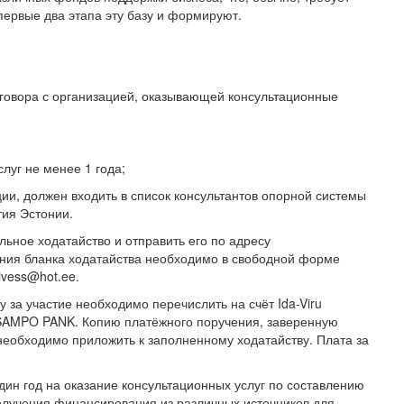
первые два этапа эту базу и формируют.
говора с организацией, оказывающей консультационные
луг не менее 1 года;
ции, должен входить в список консультантов опорной системы
тия Эстонии.
льное ходатайство и отправить его по адресу
чения бланка ходатайства необходимо в свободной форме
ivess@hot.ee.
у за участие необходимо перечислить на счёт Ida-Viru
AS SAMPO PANK. Копию платёжного поручения, заверенную
 необходимо приложить к заполненному ходатайству. Плата за
дин год на оказание консультационных услуг по составлению
олучения финансирования из различных источников для