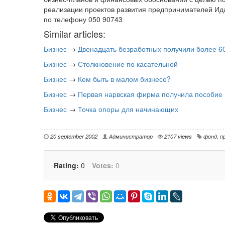
реализации проектов развития предпринимателей И
по телефону 050 90743
Similar articles:
Бизнес
→
Двенадцать безработных получили более 60
Бизнес
→
Столкновение по касательной
Бизнес
→
Кем быть в малом бизнесе?
Бизнес
→
Первая нарвская фирма получила пособие
Бизнес
→
Точка опоры для начинающих
20 september 2002
Администратор
2107 views
фонд
,
п
Rating:
0
Votes:
0