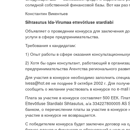
солидной собственной финансовой базы. Вот как раз 
Константин Викентьев
Sihtasutus Ida-Virumaa ettevõtluse stardiabi
Объявляет о проведении конкурса для заключения до
услуги в сфере предпринимательства.
Требования к кандидатам:
1) Опыт работы в сфере оказания консультационныхус
2) Хотя бы один консультант, работающий в организа
предпринимательства Агентства регионального разви
Для участия в конкурсе необходимо заполнить специа
ivess@hot.ee не позднее 9 октября 2002 г. Для полу
сообщить о желании участвовать в конкурсе по e-mail 
Плата за участие в конкурсе составляет 500 ЕЕК. Плат
Ettevõtluse Stardiabi Sihtasutus, а/а 334227800005 
банком, о перечислении платы за участие в конкурсе
участие в конкурсе не возвращается.
С победителем конкурса будет заключен договор на о
бизнес-планов и финансовых обоснований с целью п