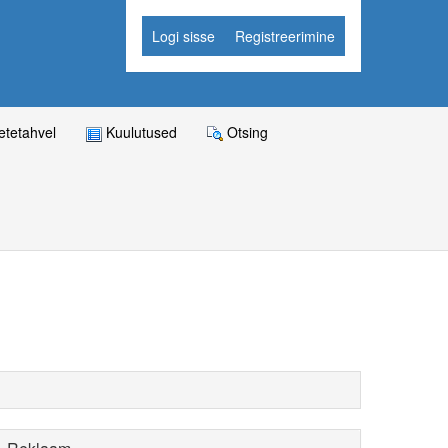
Logi sisse
Registreerimine
tetahvel
Kuulutused
Otsing