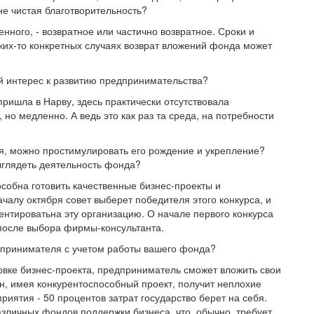
 не чистая благотворительность?
енного, - возвратное или частично возвратное. Сроки и
аких-то конкретных случаях возврат вложений фонда может
ый интерес к развитию предпринимательства?
 пришла в Нарву, здесь практически отсутствовала
но медленно. А ведь это как раз та среда, на потребности
ься, можно простимулировать его рождение и укрепление?
выглядеть деятельность фонда?
особна готовить качественные бизнес-проекты и
алу октября совет выберет победителя этого конкурса, и
нтироватьна эту организацию. О начале первого конкурса
после выбора фирмы-консультанта.
едпринимателя с учетом работы вашего фонда?
овке бизнес-проекта, предприниматель сможет вложить свои
он, имея конкурентоспособный проект, получит неплохие
иятия - 50 процентов затрат государство берет на себя.
зличных фондов поддержки бизнеса, что, обычно, требует