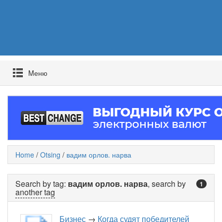
Mеню
Home
/
Otsing
/
вадим орлов. нарва
Search by tag:
вадим орлов. нарва
, search by
1
another tag
Бизнес
→
Когда судят победителей