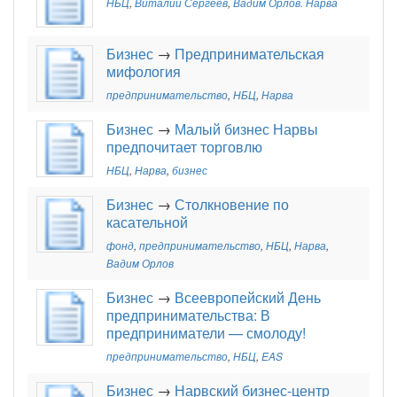
НБЦ
,
Виталий Сергеев
,
Вадим Орлов. Нарва
Бизнес
→
Предпринимательская
мифология
предпринимательство
,
НБЦ
,
Нарва
Бизнес
→
Малый бизнес Нарвы
предпочитает торговлю
НБЦ
,
Нарва
,
бизнес
Бизнес
→
Столкновение по
касательной
фонд
,
предпринимательство
,
НБЦ
,
Нарва
,
Вадим Орлов
Бизнес
→
Всеевропейский День
предпринимательства: В
предприниматели — смолоду!
предпринимательство
,
НБЦ
,
EAS
Бизнес
→
Нарвский бизнес-центр