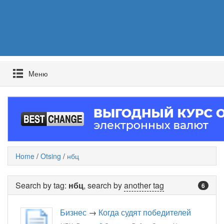
Mеню
Home
/
Otsing
/
нбц
Search by tag:
нбц
, search by
another tag
6
Бизнес
→
Когда судят победителей