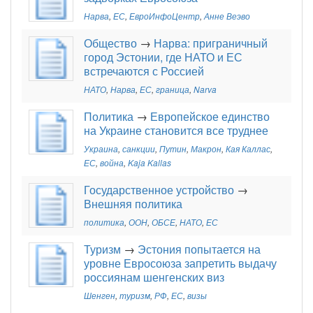
Нарва
,
ЕС
,
ЕвроИнфоЦентр
,
Анне Веэво
Общество
→
Нарва: приграничный
город Эстонии, где НАТО и ЕС
встречаются с Россией
НАТО
,
Нарва
,
ЕС
,
граница
,
Narva
Политика
→
Европейское единство
на Украине становится все труднее
Украина
,
санкции
,
Путин
,
Макрон
,
Кая Каллас
,
ЕС
,
война
,
Kaja Kallas
Государственное устройство
→
Внешняя политика
политика
,
ООН
,
ОБСЕ
,
НАТО
,
ЕС
Туризм
→
Эстония попытается на
уровне Евросоюза запретить выдачу
россиянам шенгенских виз
Шенген
,
туризм
,
РФ
,
ЕС
,
визы