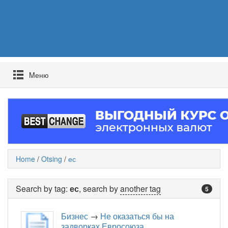
Mеню
Home
/
Otsing
/
ес
Search by tag:
ес
, search by
another tag
5
Бизнес
→
Не оказаться бы на
задворках Евросоюза