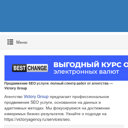
Mеню
Продвижение SEO услуги: полный спектр работ от агентства —
Victory Group
Агентство
Victory Group
предлагает профессиональное
продвижение SEO услуги, основанное на данных и
адаптивных методах. Мы фокусируемся на достижении
измеримых бизнес-результатов. Узнайте о подходе на
https://victoryagency.ru/services/seo.