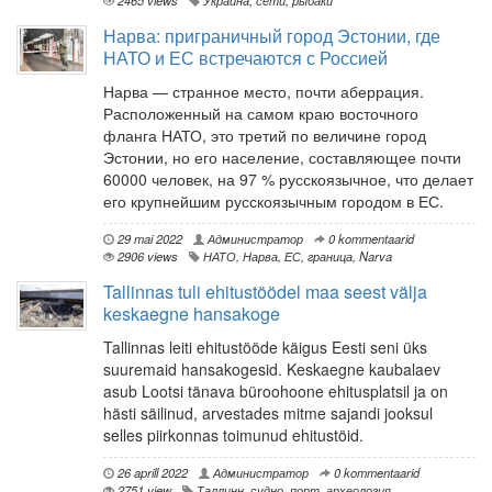
2465 views
Украина
,
сети
,
рыбаки
Нарва: приграничный город Эстонии, где
НАТО и ЕС встречаются с Россией
Нарва — странное место, почти аберрация.
Расположенный на самом краю восточного
фланга НАТО, это третий по величине город
Эстонии, но его население, составляющее почти
60000 человек, на 97 % русскоязычное, что делает
его крупнейшим русскоязычным городом в ЕС.
29 mai 2022
Администратор
0 kommentaarid
2906 views
НАТО
,
Нарва
,
ЕС
,
граница
,
Narva
Tallinnas tuli ehitustöödel maa seest välja
keskaegne hansakoge
Tallinnas leiti ehitustööde käigus Eesti seni üks
suuremaid hansakogesid. Keskaegne kaubalaev
asub Lootsi tänava büroohoone ehitusplatsil ja on
hästi säilinud, arvestades mitme sajandi jooksul
selles piirkonnas toimunud ehitustöid.
26 aprill 2022
Администратор
0 kommentaarid
2751 view
Таллинн
,
судно
,
порт
,
археология