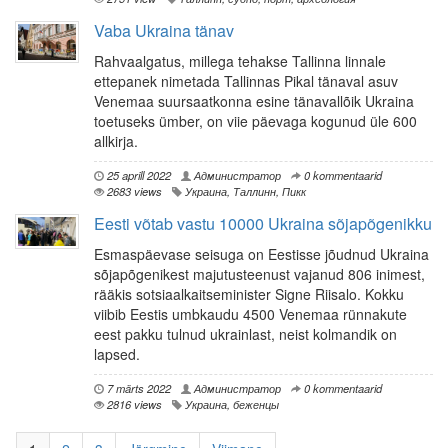
Vaba Ukraina tänav
Rahvaalgatus, millega tehakse Tallinna linnale
ettepanek nimetada Tallinnas Pikal tänaval asuv
Venemaa suursaatkonna esine tänavallõik Ukraina
toetuseks ümber, on viie päevaga kogunud üle 600
allkirja.
25 aprill 2022
Администратор
0 kommentaarid
2683 views
Украина
,
Таллинн
,
Пикк
Eesti võtab vastu 10000 Ukraina sõjapõgenikku
Esmaspäevase seisuga on Eestisse jõudnud Ukraina
sõjapõgenikest majutusteenust vajanud 806 inimest,
rääkis sotsiaalkaitseminister Signe Riisalo. Kokku
viibib Eestis umbkaudu 4500 Venemaa rünnakute
eest pakku tulnud ukrainlast, neist kolmandik on
lapsed.
7 märts 2022
Администратор
0 kommentaarid
2816 views
Украина
,
беженцы