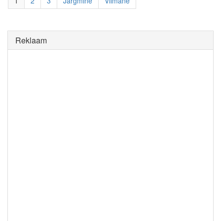
1
2
3
Järgmine
Viimane
Reklaam