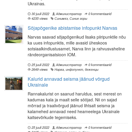
Ukrainas.
30 juuli 2022
Администратор
0 kommentaarid
4235 views
Синимяэ
,
Синие горы
Sõjapõgenike abistamise infopunkt Narvas
Narvas saavad sõjapõgenikud lisaks piiripunktile nõu
ka uues infopunktis, mille avasid üheskoos
sotsiaalkindlustusamet, Narva linn ja rahvusvaheline
rändeorganisatsioon IOM.
25 juuli 2022
Администратор
0 kommentaarid
2649 views
Нарва
,
инфопункт
,
беженцы
Kalurid annavad seisma jäänud võrgud
Ukrainale
Rannakalurist on saanud haruldus, sest merest on
kadumas kala ja maalt selle sööjad. Nii on sajad
mõrrad ja traalivõrgud jäänud lihtsalt seisma ja
kalamehed annavad need heameelega Ukrainale
kaitsevõrkude tegemiseks.
25 juuli 2022
Администратор
0 kommentaarid