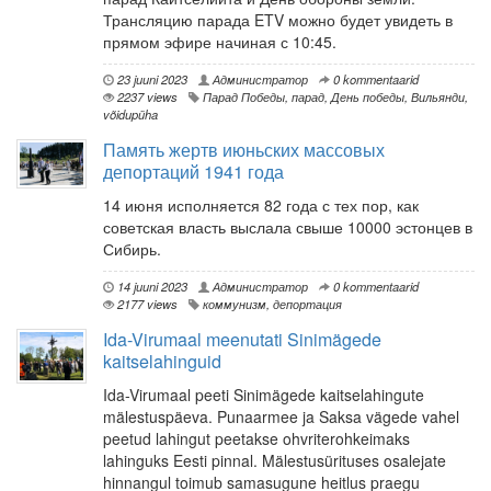
Трансляцию парада ETV можно будет увидеть в
прямом эфире начиная с 10:45.
23 juuni 2023
Администратор
0 kommentaarid
2237 views
Парад Победы
,
парад
,
День победы
,
Вильянди
,
võidupüha
Память жертв июньских массовых
депортаций 1941 года
14 июня исполняется 82 года с тех пор, как
советская власть выслала свыше 10000 эстонцев в
Сибирь.
14 juuni 2023
Администратор
0 kommentaarid
2177 views
коммунизм
,
депортация
Ida-Virumaal meenutati Sinimägede
kaitselahinguid
Ida-Virumaal peeti Sinimägede kaitselahingute
mälestuspäeva. Punaarmee ja Saksa vägede vahel
peetud lahingut peetakse ohvriterohkeimaks
lahinguks Eesti pinnal. Mälestusürituses osalejate
hinnangul toimub samasugune heitlus praegu