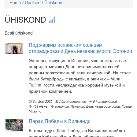
Home
/
Uudised
/
Ühiskond
ÜHISKOND
Eesti ühiskond
Под жарким испанским солнцем
отпраздновали День независимости Эстонии
Эстонцы, живущие в Испании, уже несколько лет
подряд отмечают День независимости своей
родины торжественной гала-вечеринкой. На столе
были бутерброды с килькой, в рюмках – Vana
Tallinn, гости наслаждались хорошей музыкой и
приятной компанией.
6 märts 2025
Администратор
0 kommentaarid
409 views
эстонцы
,
Испания
,
День независимости
,
Грете
Мяэотс
Парад Победы в Вильянди
В этом году в День Победы в Вильянди пройдет
парад Кайтселийта и День обороны земли.