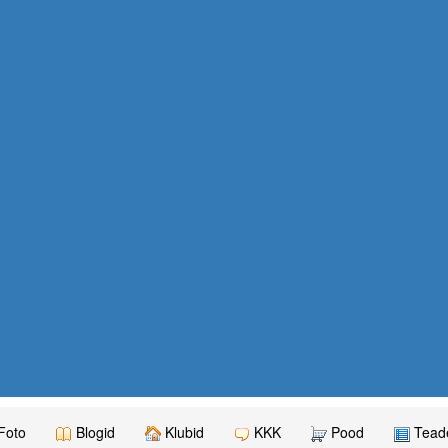
Foto
Blogid
Klubid
KKK
Pood
Teade