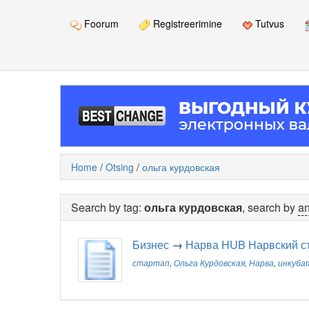
Foorum
Registreerimine
Tutvus
Home
/
Otsing
/
ольга курдовская
Search by tag:
ольга курдовская
, search by
an
Бизнес
→
Нарва HUB Нарвский ст
стартап
,
Ольга Курдовская
,
Нарва
,
инкуба