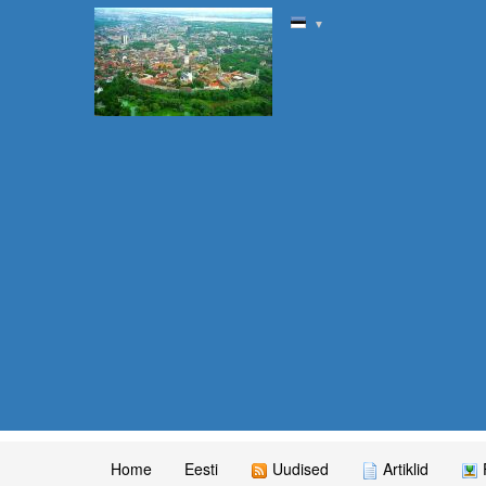
▼
Home
Eesti
Uudised
Artiklid