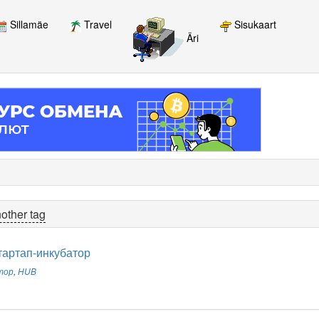
Sillamäe
Travel
Sisukaart
Äri
other tag
артап-инкубатор
тор
,
HUB