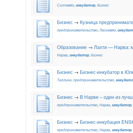
Силламяэ
,
инкубатор
,
бизнес
Бизнес
→
Кузница предпринимат
предпринимательство
,
Ласнамяэ
,
инкубат
Образование
→
Лахти — Нарва: м
Нарва
,
инкубатор
,
бизнес
Бизнес
→
Бизнес-инкубатор в Юл
Таллинн
,
предпринимательство
,
инкубат
Бизнес
→
В Нарве – один из луч
предпринимательство
,
Нарва
,
инкубатор
Бизнес
→
Бизнес-инкубация ENS
предпринимательство
,
Нарва
,
инкубатор