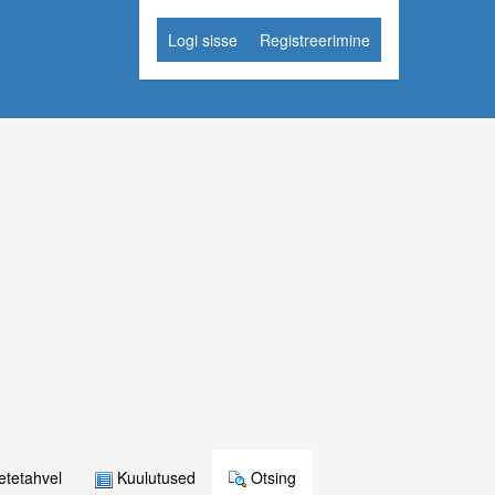
Logi sisse
Registreerimine
tetahvel
Kuulutused
Otsing