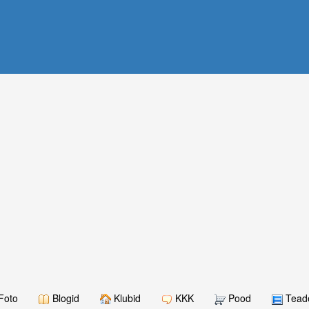
Foto
Blogid
Klubid
KKK
Pood
Teade