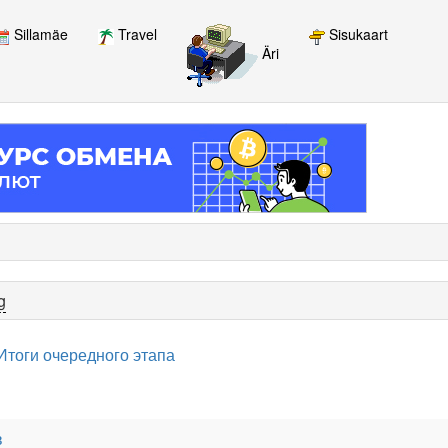
Sillamäe
Travel
Sisukaart
Äri
g
Итоги очередного этапа
в