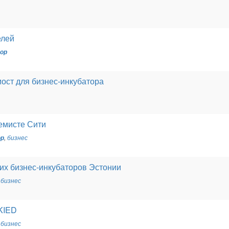
елей
ор
ост для бизнес-инкубатора
емисте Сити
ор
,
бизнес
ших бизнес-инкубаторов Эстонии
,
бизнес
KIED
,
бизнес