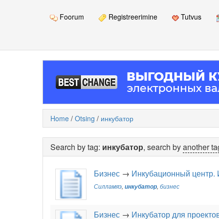
Foorum
Registreerimine
Tutvus
Home
/
Otsing
/
инкубатор
Search by tag:
инкубатор
, search by
another ta
Бизнес
→
Инкубационный центр. 
Силламяэ
,
инкубатор
,
бизнес
Бизнес
→
Инкубатор для проекто