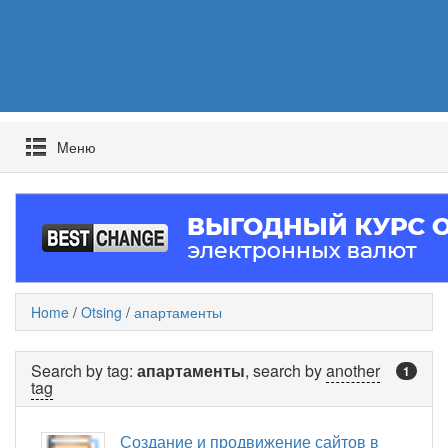
Mеню
Home
/
Otsing
/
апартаменты
Search by tag:
апартаменты
, search by
another
1
tag
Создание и продвижение сайтов в