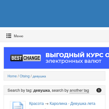
Mеню
Home
/
Otsing
/
девушка
Search by tag:
девушка
, search by
another tag
1
Красота
→
Каролина - Девушка лета