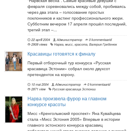
“Нарвская весна”. Самые красивые девушки с
февраля соревновались между собой, пробиваясь
через два этапа – голосование простых
поклонников и кастинг профессионального жюри.
Субботним вечером 17 апреля прошёл последний,
третий этап –...
22 aprill 2004
Администратор
0 kommentaarid
2908 views
Нарва
,
мисс
,
красота
,
Валерия Гребенюк
Красавицы готовятся к финалу
Первый отборочный тур конкурса «Русская
красавица Эстонии» собрал около двухсот
претенденток на корону.
10 mai 2004
Администратор
0 kommentaarid
2871 view
Русская красавица Эстонии
Нарва произвела фурор на главном
конкурсе красоты
Мисс «Кренгольмский проспект» Яна Кувайцева
стала «Мисс Эстония 2005» Впервые в истории
главного эстонского конкурса красавиц
победительницей стала русская девушка с русской