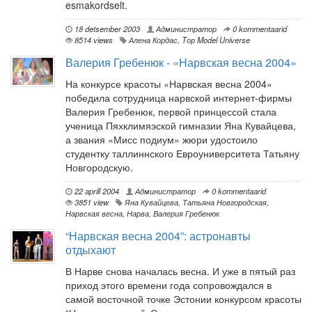
esmakordselt.
18 detsember 2003
Администратор
0 kommentaarid
8514 views
Алена Кордас
,
Tор Model Universe
Валерия Гребенюк - «Нарвская весна 2004»
На конкурсе красоты «Нарвская весна 2004»
победила сотрудница нарвской интернет-фирмы
Валерия Гребенюк, первой принцессой стала
ученица Пяхклимяэской гимназии Яна Кувайцева,
а звания «Мисс подиум» жюри удостоило
студентку таллиннского Евроуниверситета Татьяну
Новгородскую.
22 aprill 2004
Администратор
0 kommentaarid
3851 view
Яна Кувайцева
,
Татьяна Новгородская
,
Нарвская весна
,
Нарва
,
Валерия Гребенюк
“Нарвская весна 2004”: астронавты
отдыхают
В Нарве снова началась весна. И уже в пятый раз
приход этого времени года сопровождался в
самой восточной точке Эстонии конкурсом красоты