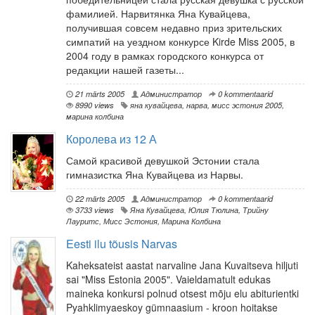
фамилией. Нарвитянка Яна Кувайцева,
получившая совсем недавно приз зрительских
симпатий на уездном конкурсе Kirde Miss 2005, в
2004 году в рамках городского конкурса от
редакции нашей газеты...
21 märts 2005
Администратор
0 kommentaarid
8990 views
яна кувайцева
,
нарва
,
мисс эстония 2005
,
марина колбина
Королева из 12 А
Самой красивой девушкой Эстонии стала
гимназистка Яна Кувайцева из Нарвы.
22 märts 2005
Администратор
0 kommentaarid
3733 views
Яна Кувайцева
,
Юлия Тюлина
,
Трийну
Лауритс
,
Мисс Эстония
,
Марина Колбина
Eesti ilu tõusis Narvas
Kaheksateist aastat narvaline Jana Kuvaitseva hiljuti
sai "Miss Estonia 2005". Vaieldamatult edukas
maineka konkursi polnud otsest mõju elu abiturientki
Pyahklimyaeskoy gümnaasium - kroon hoitakse