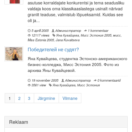
asutuse korraldajate konkurentsi ja tema seadusliku
valdaja koos oma klassikaaslastega usinalt närivad
graniit teaduse, valmistub lõpueksamid. Kuidas see
oli ja...
5 aprill 2005
Администратор
1 kommentaar
12117 views
Яна Кувайцева
,
Мисс Эстония 2005
,
мисс
,
Miss Estonia 2005
,
Jana Kuvaitseva
Победителей не судят?
Яна Кувайцева, студентка Эстонско-американского
бизнес-колледжа, Мисс Эстония 2005. Фото из
архива Яны Кувайцевой.
19 november 2005
Администратор
0 kommentaarid
3561 view
Яна Кувайцева
,
Мисс Эстония
1
2
3
Järgmine
Viimane
Reklaam