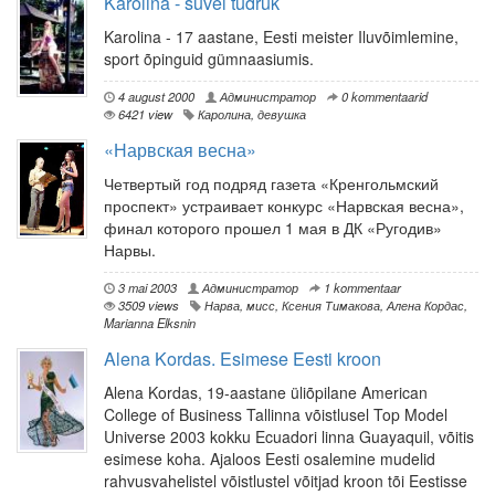
Karolina - suvel tüdruk
Karolina - 17 aastane, Eesti meister Iluvõimlemine,
sport õpinguid gümnaasiumis.
4 august 2000
Администратор
0 kommentaarid
6421 view
Каролина
,
девушка
«Нарвская весна»
Четвертый год подряд газета «Кренгольмский
проспект» устраивает конкурс «Нарвская весна»,
финал которого прошел 1 мая в ДК «Ругодив»
Нарвы.
3 mai 2003
Администратор
1 kommentaar
3509 views
Нарва
,
мисс
,
Ксения Тимакова
,
Алена Кордас
,
Marianna Elksnin
Alena Kordas. Esimese Eesti kroon
Alena Kordas, 19-aastane üliõpilane American
College of Business Tallinna võistlusel Top Model
Universe 2003 kokku Ecuadori linna Guayaquil, võitis
esimese koha. Ajaloos Eesti osalemine mudelid
rahvusvahelistel võistlustel võitjad kroon tõi Eestisse