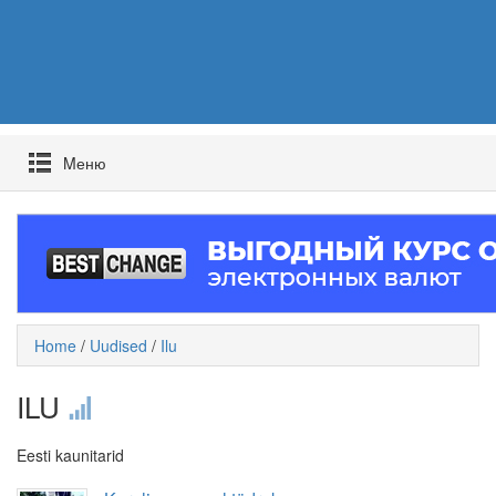
Mеню
Home
/
Uudised
/
Ilu
ILU
Eesti kaunitarid