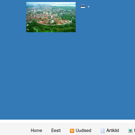
▼
Home
Eesti
Uudised
Artiklid