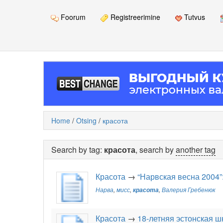
Foorum
Registreerimine
Tutvus
Home
/
Otsing
/
красота
Search by tag:
красота
, search by
another tag
Красота
→
“Нарвская весна 2004”
Нарва
,
мисс
,
красота
,
Валерия Гребенюк
Красота
→
18-летняя эстонская 