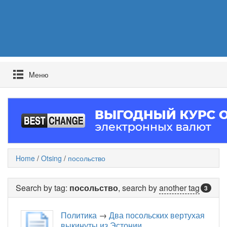
Mеню
Home
/
Otsing
/
посольство
Search by tag:
посольство
, search by
another tag
3
Политика
→
Два посольских вертухая
выкинуты из Эстонии