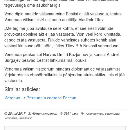
tegevusega oma asukohariigis.
Vene diplomaatide väljasaatmine Eestist ei jää vastuseta, teatas
Venemaa välisministri esimene asetäitja Vladimir Titov.
„Me tegime juba avalduse selle kohta, et see Eesti võimude
provokatsiooniline akt ei jää vastuseta. Võin veel kord kinnitada,
et see ei jää vastuseta. Riikide vahelistes suhetes kehtib alati
vastastikkususe põhimõte,“ ütles Titov RIA Novosti vahendusel.
Venemaa peakonsul Narvas Dmitri Kazjonnov ja konsul Andrei
Surgajev peavad Eestist lahkuma mai lõpuks.
Venemaa välisministeerium nimetas diplomaatide väljasaatmist
järjekordseks ebasõbralikuks ja põhjendamatuks aktiks, mis ei jää
vastuseta.
Similar articles:
История
→
Эстония в составе России
26 mai 2017
Администратор
3961 view
посольство
,
вертухаи
,
venemaa
,
saatkond