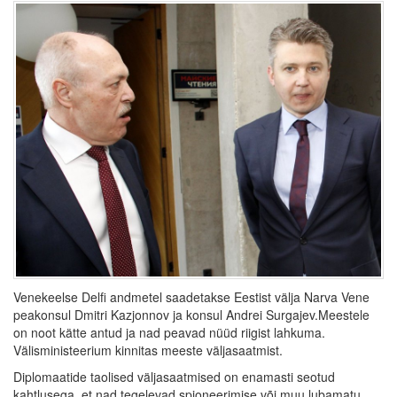
Venekeelse Delfi andmetel saadetakse Eestist välja Narva Vene
peakonsul Dmitri Kazjonnov ja konsul Andrei Surgajev.Meestele
on noot kätte antud ja nad peavad nüüd riigist lahkuma.
Välisministeerium kinnitas meeste väljasaatmist.
Diplomaatide taolised väljasaatmised on enamasti seotud
kahtlusega, et nad tegelevad spioneerimise või muu lubamatu