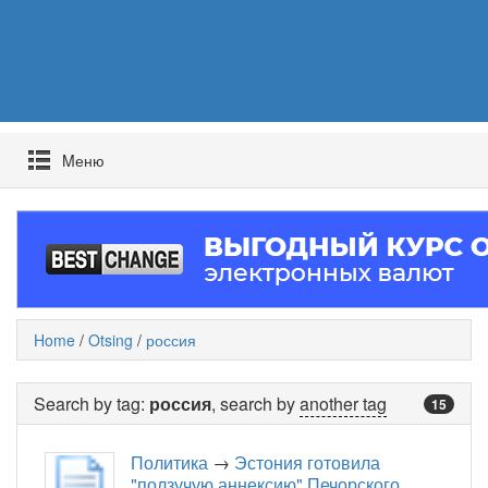
Mеню
Home
/
Otsing
/
россия
Search by tag:
россия
, search by
another tag
15
Политика
→
Эстония готовила
"ползучую аннексию" Печорского