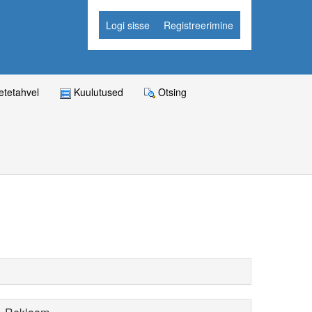
Logi sisse
Registreerimine
tetahvel
Kuulutused
Otsing