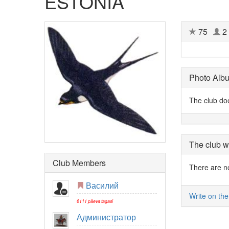
ESTONIA
75
2
Photo Alb
The club do
The club w
Club Members
There are no 
Василий
Write on the
6111 päeva tagasi
Администратор