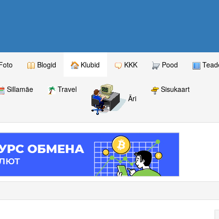
Foto
Blogid
Klubid
KKK
Pood
Teade
Sillamäe
Travel
Sisukaart
Äri