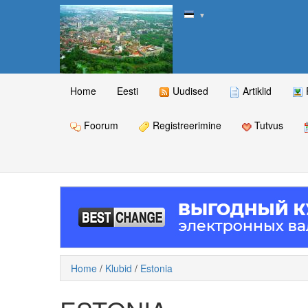
▼
Home
Eesti
Uudised
Artiklid
Foorum
Registreerimine
Tutvus
Home
/
Klubid
/
Estonia