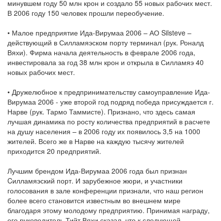
минувшем году 50 млн крон и создало 55 новых рабочих мест.
В 2006 году 150 человек прошли переобучение.
• Малое предприятие Ида-Вирумаа 2006 – АО Silsteve –
действующий в Силламяэском порту терминал (рук. Роналд
Вяхи). Фирма начала деятельность в феврале 2006 года,
инвестировала за год 38 млн крон и открыла в Силламяэ 40
новых рабочих мест.
• Дружелюбное к предпринимательству самоуправление Ида-
Вирумаа 2006 - уже второй год подряд победа присуждается г.
Нарве (рук. Тармо Таммисте). Признано, что здесь самая
лучшая динамика по росту количества предприятий в расчете
на душу населения – в 2006 году их появилось 3,5 на 1000
жителей. Всего же в Нарве на каждую тысячу жителей
приходится 20 предприятий.
Лучшим брендом Ида-Вирумаа 2006 года был признан
Cилламяэский порт. И зарубежное жюри, и участники
голосования в зале конференции признали, что наш регион
более всего становится известным во внешнем мире
благодаря этому молодому предприятию. Принимая награду,
его руководитель Тийт Вяхи сказал, что к следующей