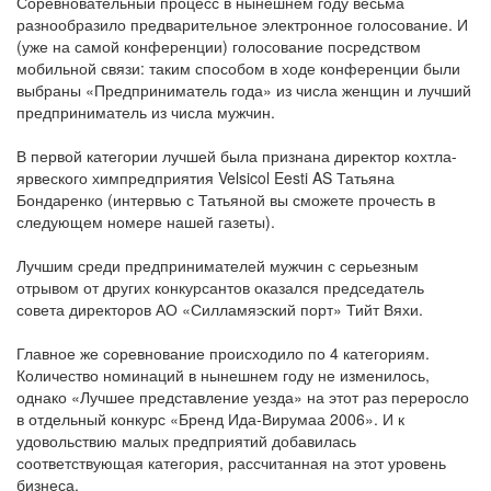
Соревновательный процесс в нынешнем году весьма
разнообразило предварительное электронное голосование. И
(уже на самой конференции) голосование посредством
мобильной связи: таким способом в ходе конференции были
выбраны «Предприниматель года» из числа женщин и лучший
предприниматель из числа мужчин.
В первой категории лучшей была признана директор кохтла-
ярвеского химпредприятия Velsicol Eesti AS Татьяна
Бондаренко (интервью с Татьяной вы сможете прочесть в
следующем номере нашей газеты).
Лучшим среди предпринимателей мужчин с серьезным
отрывом от других конкурсантов оказался председатель
совета директоров АО «Силламяэский порт» Тийт Вяхи.
Главное же соревнование происходило по 4 категориям.
Количество номинаций в нынешнем году не изменилось,
однако «Лучшее представление уезда» на этот раз переросло
в отдельный конкурс «Бренд Ида-Вирумаа 2006». И к
удовольствию малых предприятий добавилась
соответствующая категория, рассчитанная на этот уровень
бизнеса.