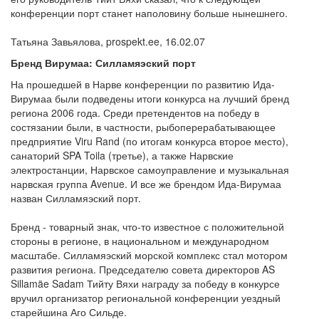
конференции порт станет наполовину больше нынешнего.
Татьяна Завьялова, prospekt.ee, 16.02.07
Бренд Вирумаа: Силламяэский порт
На прошедшей в Нарве конференции по развитию Ида-
Вирумаа были подведены итоги конкурса на лучший бренд
региона 2006 года. Среди претендентов на победу в
состязании были, в частности, рыбоперерабатывающее
предприятие Viru Rand (по итогам конкурса второе место),
санаторий SPA Toila (третье), а также Нарвские
электростанции, Нарвское самоуправление и музыкальная
нарвская группа Avenue. И все же брендом Ида-Вирумаа
назван Силламяэский порт.
Бренд - товарный знак, что-то известное с положительной
стороны в регионе, в национальном и международном
масштабе. Силламяэский морской комплекс стал мотором
развития региона. Председателю совета директоров AS
Sillamäe Sadam Тийту Вяхи награду за победу в конкурсе
вручил организатор региональной конференции уездный
старейшина Аго Сильде.