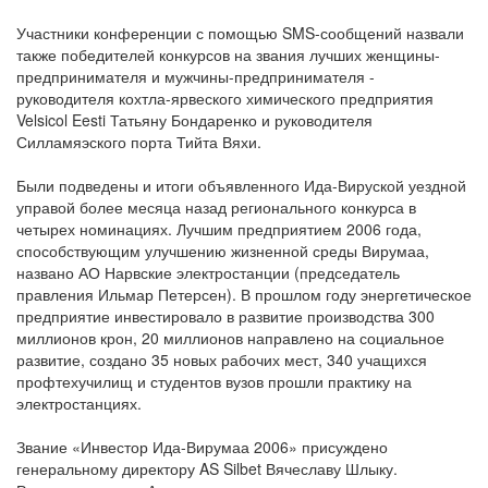
Участники конференции с помощью SMS-сообщений назвали
также победителей конкурсов на звания лучших женщины-
предпринимателя и мужчины-предпринимателя -
руководителя кохтла-ярвеского химического предприятия
Velsicol Eesti Татьяну Бондаренко и руководителя
Силламяэского порта Тийта Вяхи.
Были подведены и итоги объявленного Ида-Вируской уездной
управой более месяца назад регионального конкурса в
четырех номинациях. Лучшим предприятием 2006 года,
способствующим улучшению жизненной среды Вирумаа,
названо АО Нарвские электростанции (председатель
правления Ильмар Петерсен). В прошлом году энергетическое
предприятие инвестировало в развитие производства 300
миллионов крон, 20 миллионов направлено на социальное
развитие, создано 35 новых рабочих мест, 340 учащихся
профтехучилищ и студентов вузов прошли практику на
электростанциях.
Звание «Инвестор Ида-Вирумаа 2006» присуждено
генеральному директору AS Silbet Вячеславу Шлыку.