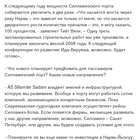
К следующему году мощности Силламяэского порта
собираются увеличить в два раза. «Что касается моста через
реку Нарва – это зависит не только от меня, но что касается
двукратного роста количества причалов – это, я могу сказать,
100 процентов, - заявляет Тийт Вяхи. – Одну треть
запланированных строительных работ мы уже произвели, и
планируем закончить весной 2008 года. К следующей
конференции по развитию Ида-Вирумаа, возможно, будет
готово».
- Что нового планирует предkожить для пассажиров
Силламяэский порт? Какие новые направления?
- AS Sillamäe Sadam владеет землей и инфраструктурой,
которую мы развиваем. Вообще в порту могут работать сотни
компаний, занимающиеся конкретным бизнесом. Пока
Сааремааская судоходная компания осуществляет рейсы
Силламяэ-Котка. Если появятся фирмы, желающие развивать
у нас другие направления, возможно, Силламяэ – Санкт-
Петербург, или другие, мы будем создавать условия для этого.
- Планируете ли вы еще какие-то инвестиции в Нарва-Йыэсуу,