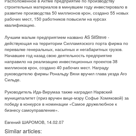
Расположенное в Ахтме предприятие по производству
строительных материалов в минувшем году инвестировало в
развитие производства 50 миллионов крон, создано 55 новых
рабочих мест, 150 работников повысили на курсах
квалификацию.
Лучшим малым предприятием названо AS SilSteve -
действующая на территории Силламяэского порта фирма по
перевалке генеральных, насыпных и негабаритных грузов.
Начавшее год назад свою деятельность предприятие
направило на реализацию инвестиционных проектов 38
миллионов крон, создано 40 рабочих мест. Награду
руководителю фирмы Рональду Вяхи вручил глава уезда Аго
Сильде.
Руководитель Ида-Вирумаа также наградил Нарвский
муниципалитет (приз вручен вице-мэру Софье Хомяковой) за
победу в конкурсе в номинации «Самое дружелюбное к
бизнесу самоуправление».
Евгений ШАРОМОВ, 14.02.07
Similar articles: