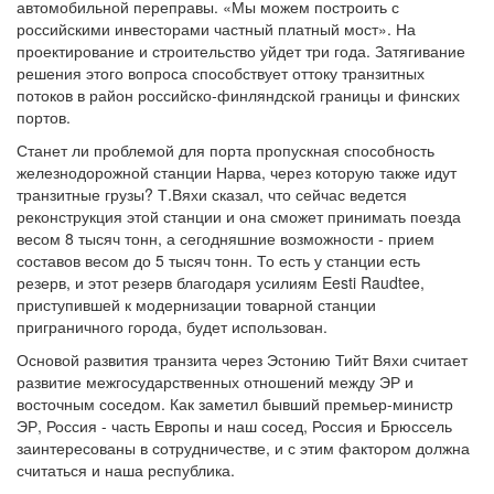
автомобильной переправы. «Мы можем построить с
российскими инвесторами частный платный мост». На
проектирование и строительство уйдет три года. Затягивание
решения этого вопроса способствует оттоку транзитных
потоков в район российско-финляндской границы и финских
портов.
Станет ли проблемой для порта пропускная способность
железнодорожной станции Нарва, через которую также идут
транзитные грузы? Т.Вяхи сказал, что сейчас ведется
реконструкция этой станции и она сможет принимать поезда
весом 8 тысяч тонн, а сегодняшние возможности - прием
составов весом до 5 тысяч тонн. То есть у станции есть
резерв, и этот резерв благодаря усилиям Eesti Raudtee,
приступившей к модернизации товарной станции
приграничного города, будет использован.
Основой развития транзита через Эстонию Тийт Вяхи считает
развитие межгосударственных отношений между ЭР и
восточным соседом. Как заметил бывший премьер-министр
ЭР, Россия - часть Европы и наш сосед, Россия и Брюссель
заинтересованы в сотрудничестве, и с этим фактором должна
считаться и наша республика.