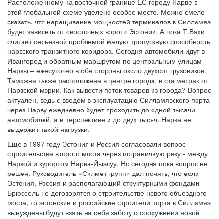
Расположенному на восточной границе ЕС городу Нарве в
этой глобальной схеме уделено особое место. Можно смело
сказать, что наращивание мощностей терминалов в Силламяэ
будет зависеть от «восточных ворот» Эстонии. А пока Т.Вяхи
считает серьезной проблемой малую пропускную способность
нарвского транзитного коридора. Сегодня автомобили идут в
Ивангород и обратным маршрутом по центральным улицам
Нарвы – ежесуточно в обе стороны около двухсот грузовиков.
Таможня также расположена в центре города, в ста метрах от
Нарвской мэрии. Как вывести поток товаров из города? Вопрос
актуален, ведь с вводом в эксплуатацию Силламяэского порта
через Нарву ежедневно будет проходить до одной тысячи
автомобилей, а в перспективе и до двух тысяч. Нарва не
выдержит такой нагрузки.
Еще в 1997 году Эстония и Россия согласовали вопрос
строительства второго моста через пограничную реку - между
Нарвой и курортом Нарва-Йыэсуу. Но сегодня пока вопрос не
решен. Руководитель «Силмет групп» дал понять, что если
Эстония, Россия и располагающий структурными фондами
Брюссель не договорятся о строительстве нового объездного
моста, то эстонские и российские строители порта в Силламяэ
вынуждены будут взять на себя заботу о сооружении новой