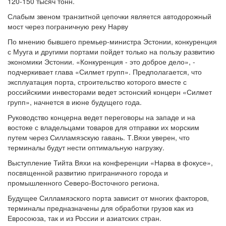
120-150 тысяч тонн.
Слабым звеном транзитной цепочки является автодорожный
мост через пограничную реку Нарву
По мнению бывшего премьер-министра Эстонии, конкуренция
с Мууга и другими портами пойдет только на пользу развитию
экономики Эстонии. «Конкуренция - это доброе дело», -
подчеркивает глава «Силмет групп». Предполагается, что
эксплуатация порта, строительство которого вместе с
российскими инвесторами ведет эстонский концерн «Силмет
групп», начнется в июне будущего года.
Руководство концерна ведет переговоры на западе и на
востоке с владельцами товаров для отправки их морским
путем через Силламяэскую гавань. Т.Вяхи уверен, что
терминалы будут нести оптимальную нагрузку.
Выступление Тийта Вяхи на конференции «Нарва в фокусе»,
посвященной развитию приграничного города и
промышленного Северо-Восточного региона.
Будущее Силламяэского порта зависит от многих факторов,
терминалы предназначены для обработки грузов как из
Евросоюза, так и из России и азиатских стран.