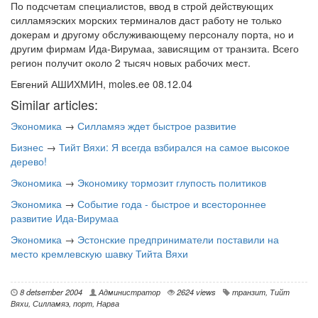
По подсчетам специалистов, ввод в строй действующих
силламяэских морских терминалов даст работу не только
докерам и другому обслуживающему персоналу порта, но и
другим фирмам Ида-Вирумаа, зависящим от транзита. Всего
регион получит около 2 тысяч новых рабочих мест.
Евгений АШИХМИН, moles.ee 08.12.04
Similar articles:
Экономика
→
Силламяэ ждет быстрое развитие
Бизнес
→
Тийт Вяхи: Я всегда взбирался на самое высокое
дерево!
Экономика
→
Экономику тормозит глупость политиков
Экономика
→
Событие года - быстрое и всестороннее
развитие Ида-Вирумаа
Экономика
→
Эстонские предприниматели поставили на
место кремлевскую шавку Тийта Вяхи
8 detsember 2004
Администратор
2624 views
транзит
,
Тийт
Вяхи
,
Силламяэ
,
порт
,
Нарва