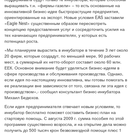
выращивать т.н. «фирмы-газели» – то есть основанные на
инновативной бизнес-идее быстрорастущие предприятия,
ориентированные на экспорт. Новые условия EAS заставили
«Eagle Nest» существенным образом пересмотреть
концепцию предоставления услуг и сосредоточить усилия на
тех начинающих предпринимателях, у которых есть
потенциал роста.
«Мы планируем вырастить в инкубаторе в течение 3 лет около
20 фирм, которые создадут, по меньшей мере, 90 рабочих
мест, а суммарный их нетто-оборот составит около 60 млн.
ЕЕК. Основное внимание будет уделяться бизнес-идеям в
сфере производства и обслуживания производства. Однако,
если идея по-настоящему инновативна, мы готовы помогать в
ее реализации вне зависимости от того, связана ли эта идея с
производством»,- сообщил консультант бизнес-инкубатора
Михаил Бедюхов.
Если идея предпринимателя отвечает новым условиям, то
инкубатор бесплатно поможет составить бизнес-план на
стартовую помощь. С августа 2009 г. сумма пособия по этой
программе существенно возросла, и на открытие дела можно
получить до 500 тысяч крон безвозмездной помощи плюс 1