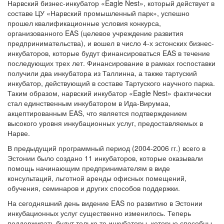
Нарвский бизнес-инкубатор «Eagle Nest», который действует в
составе ЦУ «Нарвский промышленный парк», успешно
прошел квалификационные условия конкурса,
организованного EAS (целевое учреждение развития
предпринимательства), и вошел в число 4-х эстонских бизнес-
инкубаторов, которые будут финансироваться EAS в течение
последующих трех лет. Финансирование в рамках госпоставки
получили два инкубатора из Таллинна, а также тартуский
инкубатор, действующий в составе Тартуского научного парка.
Таким образом, нарвский инкубатор «Eagle Nest» фактически
стал единственным инкубатором в Ида-Вирумаа,
акцептированным EAS, что является подтверждением
высокого уровня инкубационных услуг, предоставляемых в
Нарве.
В предыдущий программный период (2004-2006 гг.) всего в
Эстонии было создано 11 инкубаторов, которые оказывали
помощь начинающим предпринимателям в виде
консультаций, льготной аренды офисных помещений,
обучения, семинаров и других способов поддержки.
На сегодняшний день видение EAS по развитию в Эстонии
инкубационных услуг существенно изменилось. Теперь
поддерживать будут только те инкубаторы, которые способны