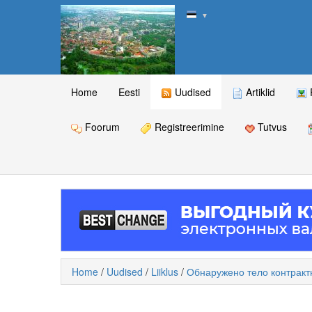
▼
Home
Eesti
Uudised
Artiklid
Foorum
Registreerimine
Tutvus
Home
/
Uudised
/
Liiklus
/
Обнаружено тело контракт