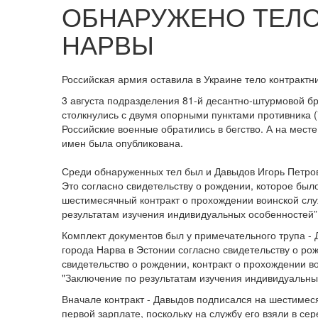
ОБНАРУЖЕНО ТЕЛО
НАРВЫ
Российская армия оставила в Украине тело контрактн
3 августа подразделения 81-й десантно-штурмовой б
столкнулись с двумя опорными пунктами противника (
Российские военные обратились в бегство. А на мест
имен была опубликована.
Среди обнаруженных тел был и Давыдов Игорь Петров
Это согласно свидетельству о рождении, которое был
шестимесячный контракт о прохождении воинской слу
результатам изучения индивидуальных особенностей”
Комплект документов был у примечательного трупа - 
города Нарва в Эстонии согласно свидетельству о ро
свидетельство о рождении, контракт о прохождении в
"Заключение по результатам изучения индивидуальны
Вначале контракт - Давыдов подписался на шестимес
первой зарплате, поскольку на службу его взяли в се