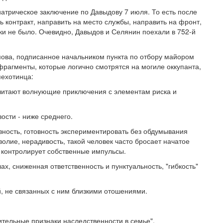
иатрическое заключение по Давыдову 7 июля. То есть после
ь контракт, направить на место службы, направить на фронт,
ки не было. Очевидно, Давыдов и Селянин поехали в 752-й
ва, подписанное начальником пункта по отбору майором
рагменты, которые логично смотрятся на могиле оккупанта,
пехотинца:
очитают волнующие приключения с элементам риска и
ости - ниже среднего.
вность, готовность экспериментировать без обдумывания
олие, нерадивость, такой человек часто бросает начатое
о контролирует собственные импульсы.
х, сниженная ответственность и пунктуальность, "гибкость"
, не связанных с ним близкими отошениями.
тельные признаки наследственности в семье".