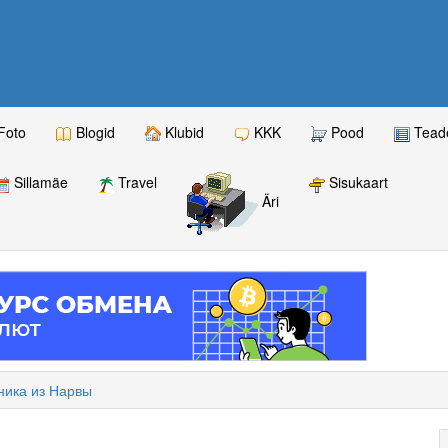
Foto
Blogid
Klubid
KKK
Pood
Teade
Sillamäe
Travel
Sisukaart
Äri
ника из Нарвы