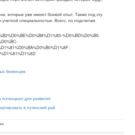
яне, которые уже имеют боевой опыт. Также под эту
-учетной специальностью. Всего, по подсчетам
%81%D0%B2%D0%BE%D0%B8%D1%85-%D0%BD%D0%B5-
D0%BC-
D1%81%D0%BA%D0%B0%D1%8F-
%D1%81%D1%82/
ных беженцев
 потенциал для развития
ортировать в путинский рай
ва