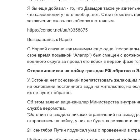
Я бы еще добавил - то, что Давыдов такое унизительн
что самооценки у него вообще нет. Стоит отметить 
заключение оказалось абсолютно точным.
https://censor.net/ua/r3358675
Возвращаясь к Нарве
С Нарвой связано как минимум еще одно “песрональн
свое время позывной “Алагир”) был смещен с должно
военного округа за провал его войск в первой фазе “
Отправившихся на войну граждан РФ обратно в Э
У Эстонии нет оснований препятствовать желающим 
на основании постоянного вида на жительство, но есл
их не пустят обратно.
Об этом заявил вице-канцлер Министерства внутренни
служба ведомства.
"Эстония не вводила никаких ограничений на выезд ро
отправились на войну, у них не будет возможности вер
21 сентября Путин подписал указ о проведении в стр
Шойгу после объявления в стране частичной мобилиз