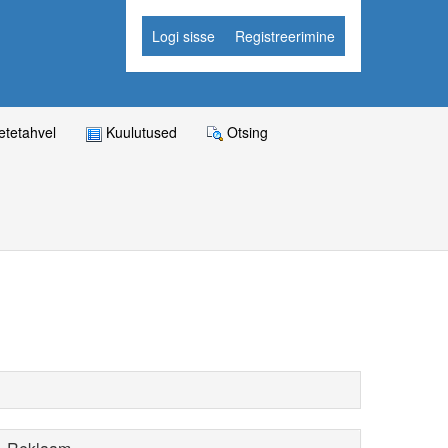
Logi sisse
Registreerimine
tetahvel
Kuulutused
Otsing