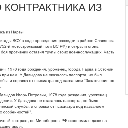
 КОНТРАКТНИКА ИЗ
ика из Нарвы
ригады ВСУ в ходе проведения разведки в районе Славянска
752-й мотострелковый полк ВС РФ) и открыли огонь.
е боя противник оставил трупы своих военнослужащих. Часть
ич, 1978 года рождения, уроженец города Нарва в Эстонии.
о при нем. У Давыдова не оказалось паспорта, но был
жбы, и справка от психиатра под названием “Заключение по
.
Давыдов Игорь Петрович, 1978 года рождения, уроженец
ждении. У Давыдова не оказалось паспорта, но было
оинской службы, и справка от психиатра под названием
х особенностей".
ячный контракт, но Минобороны РФ сэкономило даже на
редине июля.