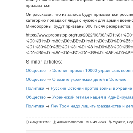
призываться.
Он рассказал, что из запаса будут призываться росси
категорию попадают люди с нужной для армии военно
Минобороны, будут призваны 300 тысяч резервистов.
https://www.propastop.org/rus/2022/08/08/%D1
%D0%B1%D1%80%D0%BE%D1%81%D0%B0%D0%B5%
%D1%80%D0%BE%D1%81%D1%81%D0%B8%D0%B9%
%D0%B0%D1%80%D0%BC%D0%B8%D1%8F-%D0%BE
Similar articles:
Общество
→
Эстония примет 10000 украинских воен
Общество
→
О визите украинских детей в Эстонию
Политика
→
Русские Эстонии против войны в Украине
Общество
→
Украинский гетман нашел в Ида-Вирумаа
Политика
→
Яну Тоом надо лишить гражданства и деп
4 august 2022
Администратор
1649 views
Украина
,
Нар