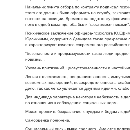
Начальник пункта отбора по контракту подписал псих
этого его должны были оформить на службу, заключит
вывести на позиции. Времени на подготовку фактичес
полк в одной команде, оба были "шестимесячниками".
Психическое заключение офицера-психолога Ю.Ефимо
Юдочкиным, содержит о Давыдове такие прекрасные ф
и характеризуют качество современного российского 
"Безопасности и предсказуемости такие люди предп
новизны...
Уровень притязаний, целеустремленности и настойчив
Легкая отвлекаемость, неорганизованность, импульси
возможных последствий, несосредоточенность, слабов
дело, так как легко увлекается другими идеями, слаб
Для индивида характерна некоторая небежность в дела
по отношению к соблюдению социальных норм.
Может проявить безразличие к нуждам и бедам людей
Самооценка понижена.
Суицидальный риск - выше среднего. Имеются положи