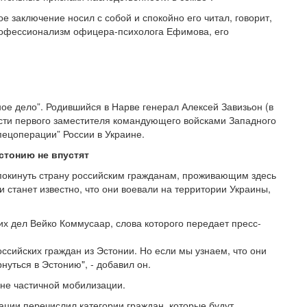
ое заключение носил с собой и спокойно его читал, говорит,
профессионализм офицера-психолога Ефимова, его
ое дело”. Родившийся в Нарве генерал Алексей Завизьон (в
сти первого заместителя командующего войсками Западного
спецоперации” России в Украине.
стонию не впустят
покинуть страну российским гражданам, проживающим здесь
и станет известно, что они воевали на территории Украины,
х дел Вейко Коммусаар, слова которого передает пресс-
ссийских граждан из Эстонии. Но если мы узнаем, что они
нуться в Эстонию", - добавил он.
ане частичной мобилизации.
ации перечислил категории граждан, которые будут