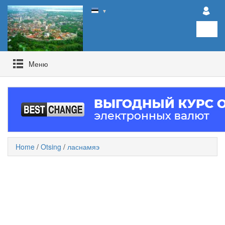
▼
Mеню
Home
/
Otsing
/
ласнамяэ