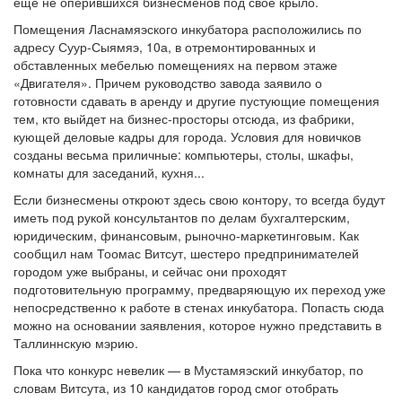
еще не оперившихся бизнесменов под свое крыло.
Помещения Ласнамяэского инкубатора расположились по
адресу Суур-Сыямяэ, 10а, в отремонтированных и
обставленных мебелью помещениях на первом этаже
«Двигателя». Причем руководство завода заявило о
готовности сдавать в аренду и другие пустующие помещения
тем, кто выйдет на бизнес-просторы отсюда, из фабрики,
кующей деловые кадры для города. Условия для новичков
созданы весьма приличные: компьютеры, столы, шкафы,
комнаты для заседаний, кухня...
Если бизнесмены откроют здесь свою контору, то всегда будут
иметь под рукой консультантов по делам бухгалтерским,
юридическим, финансовым, рыночно-маркетинговым. Как
сообщил нам Тоомас Витсут, шестеро предпринимателей
городом уже выбраны, и сейчас они проходят
подготовительную программу, предваряющую их переход уже
непосредственно к работе в стенах инкубатора. Попасть сюда
можно на основании заявления, которое нужно представить в
Таллиннскую мэрию.
Пока что конкурс невелик — в Мустамяэский инкубатор, по
словам Витсута, из 10 кандидатов город смог отобрать