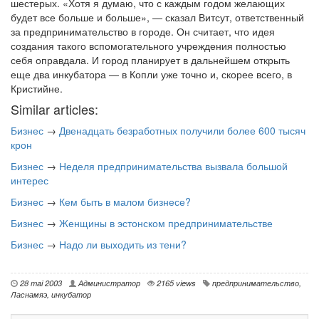
шестерых. «Хотя я думаю, что с каждым годом желающих
будет все больше и больше», — сказал Витсут, ответственный
за предпринимательство в городе. Он считает, что идея
создания такого вспомогательного учреждения полностью
себя оправдала. И город планирует в дальнейшем открыть
еще два инкубатора — в Копли уже точно и, скорее всего, в
Кристийне.
Similar articles:
Бизнес
→
Двенадцать безработных получили более 600 тысяч
крон
Бизнес
→
Неделя предпринимательства вызвала большой
интерес
Бизнес
→
Кем быть в малом бизнесе?
Бизнес
→
Женщины в эстонском предпринимательстве
Бизнес
→
Надо ли выходить из тени?
28 mai 2003
Администратор
2165 views
предпринимательство
,
Ласнамяэ
,
инкубатор