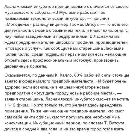
Ласнамяэский инкубатор принципиально отличается от своего
мустамяэского собрата. «В Мустамяэ работает так
называемый технологический инкубатор, — пояснил
«Молодежке» разницу вице-мэр Тоомас Витсут. — То есть его
деятельность связана с развитием тех или иных технологий, с
научными заведениями и предприятиями. В Ласнамяэ мы
ждем предпринимателей широкого профиля, производителей
и товаров и услуг». Как сообщил нам старейшина Ласнамяэ
Калев Калло, среди подавших первые заявки есть желающие
открыть здесь профессиональный мотоклуб, производить
деревянные брикеты.
Оказывается, по данным К. Калло, 80% рабочей силы столицы
занято в сфере малого предпринимательста. «И будет очень
здорово, если возникшие в нашем инкубаторе новые
предприятия смогут дать городу новые рабочие места», —
заявил старейшина. Ласнамяэский инкубатор сможет вместить
11-12 фирм. Но это только те, кто желает здесь арендовать
помещения. Те же начинающие предприниматели, кто смог
сам себе найти офисы, смогут получать все необходимые
консультации. Инкубационный период, по словам Т. Витсута,
длится в среднем два года, и на это время город готов взять