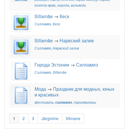
кохтла-ярве
,
города
,
вильянди
Sillamäe
→
Кеск
Силламяэ
,
Кеск
Sillamäe
→
Нарвский залив
Силламяэ
,
Нарвский залив
Города Эстонии
→
Силламяэ
Силламяэ
,
Sillamäe
Мода
→
Праздник для модных, юных
и красивых
фестиваль
,
силламяэ
,
парикмахеры
1
2
3
Järgmine
Viimane