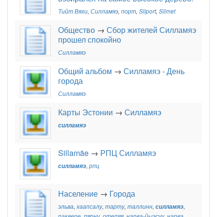
Тийт Вяхи
,
Силламяэ
,
порт
,
Silport
,
Silmet
Общество
→
Сбор жителей Силламяэ
прошел спокойно
Силламяэ
Общий альбом
→
Силламяэ - День
города
Силламяэ
Карты Эстонии
→
Силламяэ
силламяэ
Sillamäe
→
РПЦ Силламяэ
силламяэ
,
рпц
Население
→
Города
эльва
,
хаапсалу
,
тарту
,
таллинн
,
силламяэ
,
раквере
,
пярну
,
отепяя
,
нарва-йыэсуу
,
нарва
,