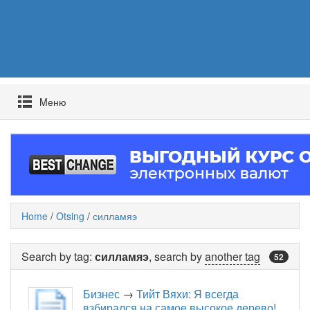
Mеню
Home
/
Otsing
/
силламяэ
Search by tag:
силламяэ
, search by
another tag
52
Бизнес
→
Тийт Вяхи: Я всегда
взбирался на самое высокое дерево!