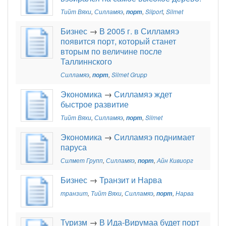
Тийт Вяхи
,
Силламяэ
,
порт
,
Silport
,
Silmet
Бизнес
→
В 2005 г. в Силламяэ
появится порт, который станет
вторым по величине после
Таллиннского
Силламяэ
,
порт
,
Silmet Grupp
Экономика
→
Силламяэ ждет
быстрое развитие
Тийт Вяхи
,
Силламяэ
,
порт
,
Silmet
Экономика
→
Силламяэ поднимает
паруса
Силмет Групп
,
Силламяэ
,
порт
,
Айн Кивиорг
Бизнес
→
Транзит и Нарва
транзит
,
Тийт Вяхи
,
Силламяэ
,
порт
,
Нарва
Туризм
→
В Ида-Вирумаа будет порт