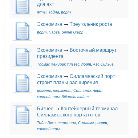
для яхт
яхты
,
Тойла
,
порт
Экономика
→
Треугольник роста
порт
,
Нарва
,
Silmet Grupp
Экономика
→
Восточный маршрут
президента
Тоомас Хендрик Ильвес
,
порт
,
Аго Сильде
Экономика
→
Силламяэский порт
строит планы расширения
цемент
,
терминал
,
Силламяэ
,
порт
,
контейнеры
,
Sillamäe sadam
Бизнес
→
Контейнерный терминал
Силламяэского порта готов
Тийт Вяхи
,
терминал
,
Силламяэ
,
порт
,
контейнеры