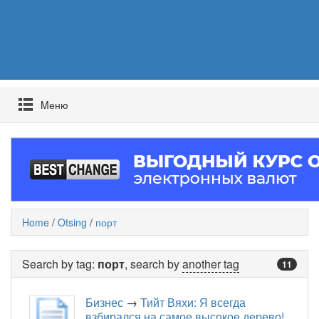
Mеню
Home
/
Otsing
/
порт
Search by tag:
порт
, search by
another tag
11
Бизнес
→
Тийт Вяхи: Я всегда
взбирался на самое высокое дерево!