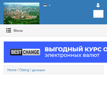
▼
Mеню
Home
/
Otsing
/
деловое