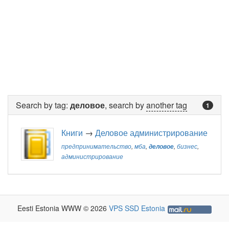
Search by tag:
деловое
, search by
another tag
1
Книги
→
Деловое администрирование
предпринимательство
,
мба
,
деловое
,
бизнес
,
администрирование
Eesti Estonia WWW © 2026
VPS SSD Estonia