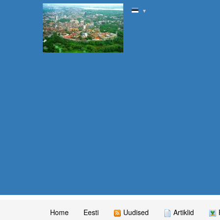
▼
Home
Eesti
Uudised
Artiklid