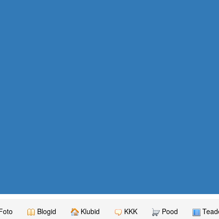
Foto
Blogid
Klubid
KKK
Pood
Teade