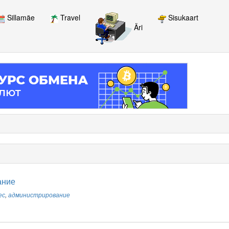
Sillamäe
Travel
Sisukaart
Äri
ание
ес
,
администрирование