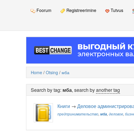
Foorum
Registreerimine
Tutvus
Home
/
Otsing
/
мба
Search by tag:
мба
, search by
another tag
Книги
→
Деловое администриров
предпринимательство
,
мба
,
деловое
,
бизн