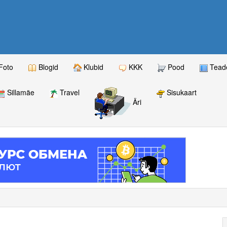
Foto
Blogid
Klubid
KKK
Pood
Teade
Sillamäe
Travel
Sisukaart
Äri