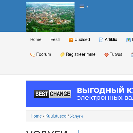
▼
Home
Eesti
Uudised
Artiklid
Foorum
Registreerimine
Tutvus
Home
/
Kuulutused
/
Услуги