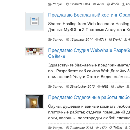
Услуги
12 märts 2014
4775
World
Ад
Предлагаю Бесплатный хостинг Cpan
Shared Hosting from Web Incubator Hosti
Данных MySQL ■ 2 Почтовых Аккаунта ■ Ко
Услуги
12 jaanuar 2014
6711
World
А
Предлагаю Студия Webwhale Разрабо
Съёмка
Здравствуйте Уважаемые предпринимател
по.. Разработке веб сайтов Web Дизайну
приложений Услуги Фото и Видео съёмки..
Услуги
29 octoober 2013
4692
Tallinn
Предлагаю Отделочные работы любо
Cауны, душевые и ванные комнаты любой 
плиточные работы; отделка помещений де
арки, колонны, перегородки любой сложно
Услуги
7 octoober 2013
4470
Tallinn
G