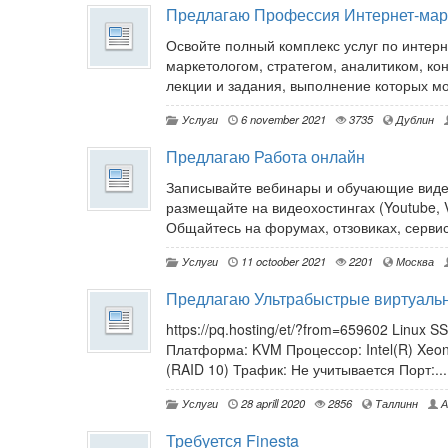
Предлагаю Профессия Интернет-мар
Освойте полный комплекс услуг по инте
маркетологом, стратегом, аналитиком, кон
лекции и задания, выполнение которых мож
Услуги
6 november 2021
3735
Дублин
Предлагаю Работа онлайн
Записывайте вебинары и обучающие видео
размещайте на видеохостингах (Youtube, 
Общайтесь на форумах, отзовиках, сервис
Услуги
11 octoober 2021
2201
Москва
Предлагаю Ультрабыстрые виртуаль
https://pq.hosting/et/?from=659602 Linux 
Платформа: KVM Процессор: Intel(R) Xeon
(RAID 10) Трафик: Не учитывается Порт:...
Услуги
28 aprill 2020
2856
Таллинн
А
Требуется Finesta