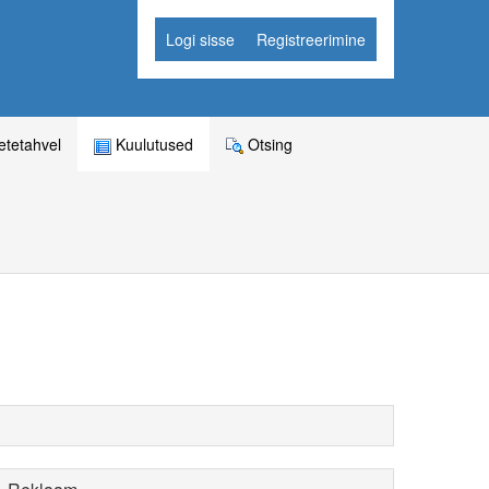
Logi sisse
Registreerimine
tetahvel
Kuulutused
Otsing