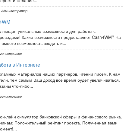
тернет и желание...
Администратор
h4WM
ляющая уникальные возможности для работы с
ереводами! Какие возможности предоставляет Cash4WM? На
меете возможность вводить и...
министратор
абота в Интернете
кламных материалов наших партнеров, чтении писем. К нам
ли, тем самым Ваш доход все время будет увеличиваться.
заны что-либо...
министратор
 он-лайн симулятор банковской сферы и финансового рынка.
инам: Положительный рейтинг проекта. Полученная вами
мент!...