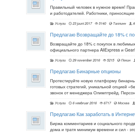
Правильный человек в нужное время! Пра
и работодателей. Работники, приносящие
Услуги
23 juuni 2017
5140
Таллинн
А
Предлагаю Возвращайте до 18% с по
Возвращайте до 18% с покупок в любимых
официального партнера AliExpress и GearB
Услуги
29 november 2016
5215
Пекин
Предлагаю Бинарные опционы
Протестируйте новую платформу бинарных
готовых стратегий, уникальной опцией «б
звонок от менеджера Олимптрейд. Персо
Услуги
6 veebruar 2016
6717
Москва
Предлагаю Как заработать в Интерне
Биржа комментариев и социального продв
дома и тратя минимум времени и сил - это