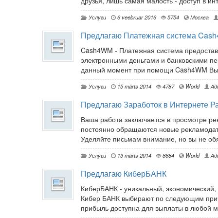
друзья, лишь самая малость - доступ в ин
Услуги
6 veebruar 2016
5754
Москва
Предлагаю Платежная система Cas
Cash4WM - Платежная система предостав
электронными деньгами и банковскими п
данный момент при помощи Cash4WM Вы и
Услуги
15 märts 2014
4787
World
Ад
Предлагаю Заработок в Интернете Р
Ваша работа заключается в просмотре ре
постоянно обращаются новые рекламодате
Уделяйте письмам внимание, но вы не обя
Услуги
13 märts 2014
8684
World
Ад
Предлагаю КиберБАНК
КиберБАНК - уникальный, экономический,
Кибер БАНК выбирают по следующим прич
прибыль доступна для выплаты в любой мо