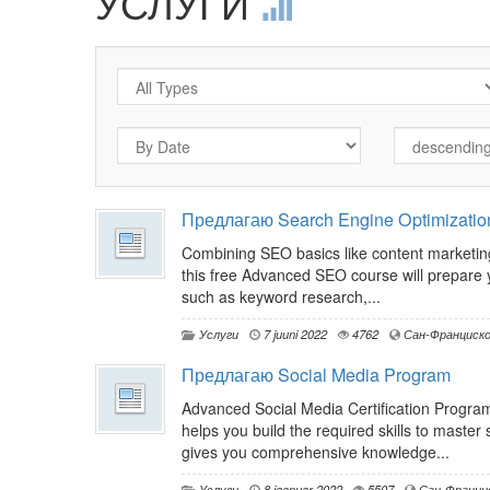
УСЛУГИ
Предлагаю Search Engine Optimizatio
Combining SEO basics like content marketing,
this free Advanced SEO course will prepare 
such as keyword research,...
Услуги
7 juuni 2022
4762
Сан-Франциск
Предлагаю Social Media Program
Advanced Social Media Certification Program 
helps you build the required skills to maste
gives you comprehensive knowledge...
Услуги
8 jaanuar 2022
5507
Сан-Франци