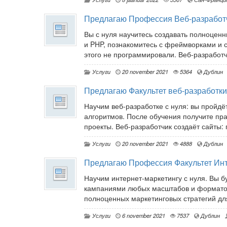
Предлагаю Профессия Веб-разработ
Вы с нуля научитесь создавать полноценн
и PHP, познакомитесь с фреймворками и 
этого не программировали. Веб-разработч
Услуги
20 november 2021
5364
Дублин
Предлагаю Факультет веб-разработки
Научим веб-разработке с нуля: вы пройдё
алгоритмов. После обучения получите пр
проекты. Веб-разработчик создаёт сайты: п
Услуги
20 november 2021
4888
Дублин
Предлагаю Профессия Факультет Инт
Научим интернет-маркетингу с нуля. Вы б
кампаниями любых масштабов и форматов,
полноценных маркетинговых стратегий для
Услуги
6 november 2021
7537
Дублин