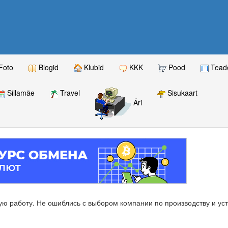
Foto
Blogid
Klubid
KKK
Pood
Teade
Sillamäe
Travel
Sisukaart
Äri
ую работу. Не ошиблись с выбором компании по производству и ус