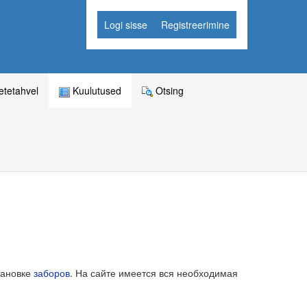
Logi sisse
Registreerimine
tetahvel
Kuulutused
Otsing
тановке
заборов
. На сайте имеется вся необходимая