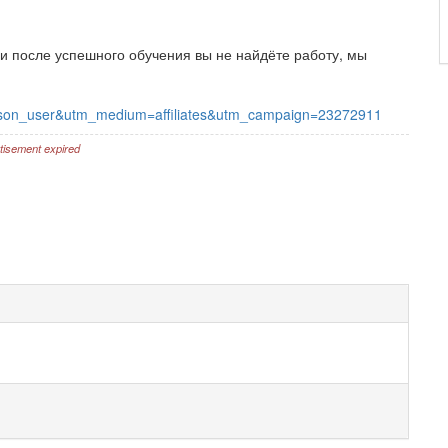
ли после успешного обучения вы не найдёте работу, мы
lison_user&utm_medium=affiliates&utm_campaign=23272911
tisement expired