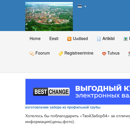
▼
Home
Eesti
Uudised
Artiklid
Foorum
Registreerimine
Tutvus
изготовление забора из профильной трубы
Хотелось бы поблагодарить «ТвойЗабор54» за отличн
информация(цены,фото).