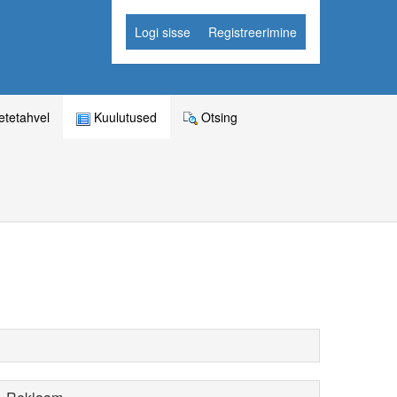
Logi sisse
Registreerimine
tetahvel
Kuulutused
Otsing