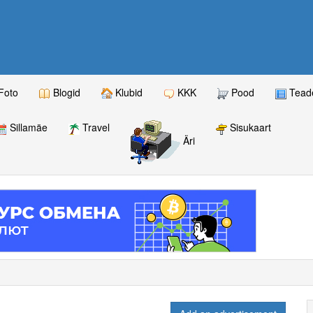
Foto
Blogid
Klubid
KKK
Pood
Teade
Sillamäe
Travel
Sisukaart
Äri