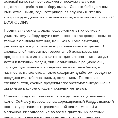
основой качества производимого продукта является
тщательная работа по отбору сырья. Соевые бобы должны
быть отменными, ведь ветеринарная служба ЭР жестко
контролирует деятельность пищевиков, в том числе фирму ISB
ECOHOLDING.
Продукты из сои благодаря содержанию в них белков и
уникальному набору других компонентов распространены не
только в обычном питании, но и, как мы уже отметили,
рекомендуются для лечебно-профилактических целей. В
специальной литературе говорится об использовании
продовольствия из сои в качестве диетического питания для
детей и пожилых людей, они незаменимы в рационе лиц,
страдающих пищевой аллергией на животные белки, в
частности, на молоко, а также сахарным диабетом, сердечно-
сосудистыми заболеваниями, ожирением. По мнению
специалистов, соевые продукты способствуют выведению из
организма радионуклидов и тяжелых металлов.
Соевые продукты приживаются и в русской национальной
кухне. Сейчас у православных сорокадневный Рождественский
пост, воздержание от традиционной пищи - мясной и
молочной. Использование во время длительных постных
периодов продуктов из растительного сырья позволяет