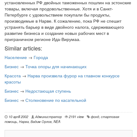
установленных РФ двойных таможенных пошлин на эстонские
товары, включая продовольственные. Хотя и в Санкт-
Петербурге с удовольствием покупали бы продукты,
производимые в Нарве. К сожалению, пока РФ не спешит
устранять барьер в виде двойного налога, сдерживающего
развитие бизнеса и создание новых рабочих мест в
приграничном регионе Ида-Вирумаа.
Similar articles:
Население
→
Города
Бизнес
→
Точка опоры для начинающих
Красота
→
Нарва произвела фурор на главном конкурсе
красоты
Бизнес
→
Недостающая ступень
Бизнес
→
Столкновение по касательной
10 aprill 2002
Администратор
2191 view
фонд
,
стартовая
помощь
,
Нарва
,
Вадим Орлов
,
NEA