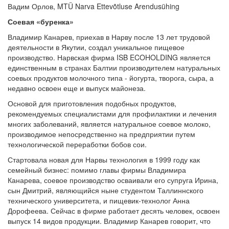
Вадим Орлов, MTÜ Narva Ettevõtluse Arendusühing
Соевая «буренка»
Владимир Канарев, приехав в Нарву после 13 лет трудовой
деятельности в Якутии, создал уникальное пищевое
производство. Нарвская фирма ISB ECOHOLDING является
единственным в странах Балтии производителем натуральных
соевых продуктов молочного типа - йогурта, творога, сыра, а
недавно освоен еще и выпуск майонеза.
Основой для приготовления подобных продуктов,
рекомендуемых специалистами для профилактики и лечения
многих заболеваний, является натуральное соевое молоко,
производимое непосредственно на предприятии путем
технологической переработки бобов сои.
Стартовала новая для Нарвы технология в 1999 году как
семейный бизнес: помимо главы фирмы Владимира
Канарева, соевое производство осваивали его супруга Ирина,
сын Дмитрий, являющийся ныне студентом Таллиннского
технического университета, и пищевик-технолог Анна
Дорофеева. Сейчас в фирме работает десять человек, освоен
выпуск 14 видов продукции. Владимир Канарев говорит, что