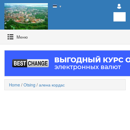
▼
Mеню
Home
/
Otsing
/
алена кордас