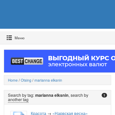
Mеню
Home
/
Otsing
/
marianna elksnin
Search by tag:
marianna elksnin
, search by
1
another tag
Красота
→
«Нарвская весна»