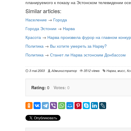
планируемого к показу на Эстонском телевидении ос
Similar articles:
Население
→
Города
Города Эстонии
→
Нарва
Красота
→
Нарва произвела фурор на главном конкур
Политика
→
Вы хотите умереть за Нарву?
Политика
→
Станет ли Нарва эстонским Донбассом
3 mai 2003
Администратор
3512 views
Нарва
,
мисс
,
Кс
Rating:
0
Votes:
0