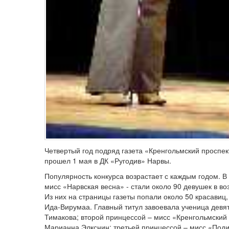
Четвертый год подряд газета «Кренгольмский проспек
прошел 1 мая в ДК «Ругодив» Нарвы.
Популярность конкурса возрастает с каждым годом. В
мисс «Нарвская весна» - стали около 90 девушек в во
Из них на страницы газеты попали около 50 красавиц,
Ида-Вирумаа. Главный титул завоевала ученица девя
Тимакова; второй принцессой – мисс «Кренгольмский 
Марианна Элкснин; третьей принцессой – мисс «Подиу