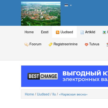
▼
Home
Eesti
Uudised
Artiklid
Foorum
Registreerimine
Tutvus
Home
/
Uudised
/
Ilu
/
«Нарвская весна»