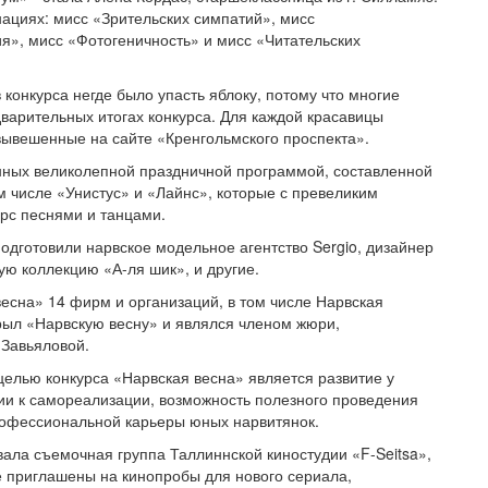
нациях: мисс «Зрительских симпатий», мисс
я», мисс «Фотогеничность» и мисс «Читательских
конкурса негде было упасть яблоку, потому что многие
дварительных итогах конкурса. Для каждой красавицы
ывешенные на сайте «Кренгольмского проспекта».
енных великолепной праздничной программой, составленной
 числе «Унистус» и «Лайнс», которые с превеликим
урс песнями и танцами.
одготовили нарвское модельное агентство Sergio, дизайнер
ю коллекцию «А-ля шик», и другие.
весна» 14 фирм и организаций, в том числе Нарвская
крыл «Нарвскую весну» и являлся членом жюри,
 Завьяловой.
целью конкурса «Нарвская весна» является развитие у
ии к самореализации, возможность полезного проведения
профессиональной карьеры юных нарвитянок.
ла съемочная группа Таллиннской киностудии «F-Seitsa»,
е приглашены на кинопробы для нового сериала,