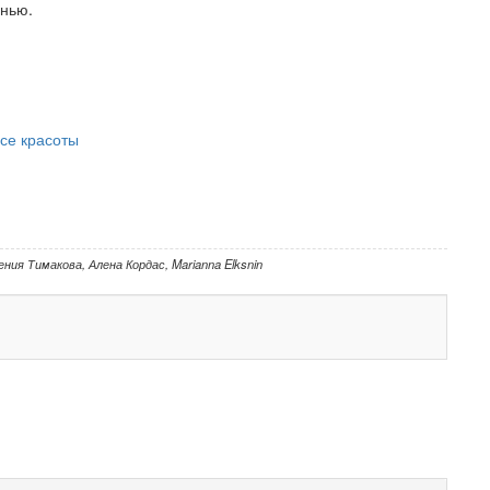
енью.
се красоты
ения Тимакова
,
Алена Кордас
,
Marianna Elksnin