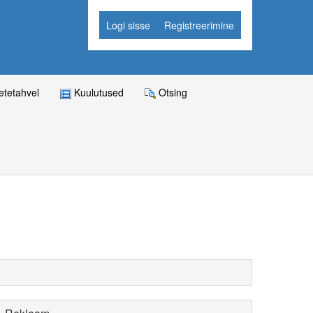
Logi sisse
Registreerimine
tetahvel
Kuulutused
Otsing