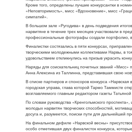
Кроме того, определены лучшие конкурсантки в номи
«Неповторимость», мисс «Вдохновение», мисс «Граци
симпатий».
В большом зале «Ругодива» в день подведения итогов 
нарвитяне в течение трех месяцев участвовали в пре
профессиональные фотографы создали портфолио, в
Финалистки состязались в пяти конкурсах, приправл
творческими молодежными коллективами Нарвы, в том
удовольствием откликнулись на призыв украсить конк
Наряды для соискательниц почетных званий «Мисс» п
Анна Алексина из Таллинна, представившая свою нову
В списке партнеров и спонсоров конкурса «Нарвская 
городская управа, глава которой Тармо Таммисте от
возглавляемого главным редактором газеты Татьяной
По словам руководства «Кренгольмского проспекта», 
молодых нарвитян творческих способностей, мотивац
досуга и, разумеется, поиски пути для дальнейшей 
На финальном дефиле «Нарвской весны» присутствова
особо отметившая двух финалисток конкурса, которы