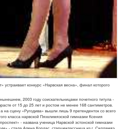
т» устраивает конкурс «Нарвская весна», финал которого
 нынешнем, 2003 году соискательницами почетного титула -
зрасте от 15 до 25 лет и ростом не менее 168 сантиметров.
 а на сцену «Ругодива» вышли лишь 9 претенденток со всего
того класса нарвской Пяхклимяэской гимназии Ксения
проспект» - названа ученица Нарвской эстонской гимназии
м» - стала Алена Кордас, старшеклассница из г. Силламяэ.