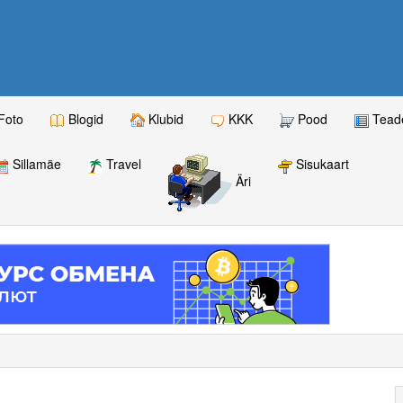
Foto
Blogid
Klubid
KKK
Pood
Teade
Sillamäe
Travel
Sisukaart
Äri