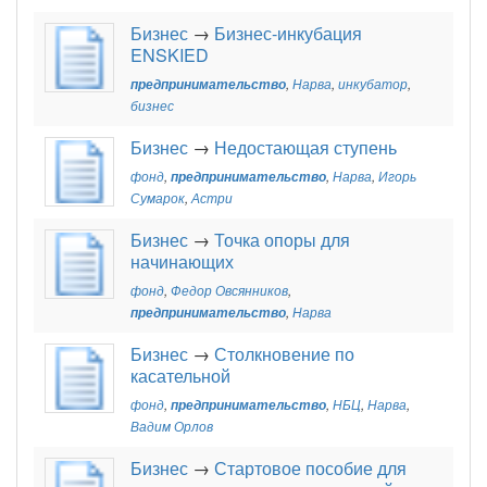
Бизнес
→
Бизнес-инкубация
ENSKIED
предпринимательство
,
Нарва
,
инкубатор
,
бизнес
Бизнес
→
Недостающая ступень
фонд
,
предпринимательство
,
Нарва
,
Игорь
Сумарок
,
Астри
Бизнес
→
Точка опоры для
начинающих
фонд
,
Федор Овсянников
,
предпринимательство
,
Нарва
Бизнес
→
Столкновение по
касательной
фонд
,
предпринимательство
,
НБЦ
,
Нарва
,
Вадим Орлов
Бизнес
→
Стартовое пособие для